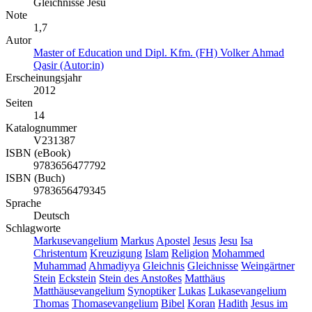
Gleichnisse Jesu
Note
1,7
Autor
Master of Education und Dipl. Kfm. (FH) Volker Ahmad
Qasir (Autor:in)
Erscheinungsjahr
2012
Seiten
14
Katalognummer
V231387
ISBN (eBook)
9783656477792
ISBN (Buch)
9783656479345
Sprache
Deutsch
Schlagworte
Markusevangelium
Markus
Apostel
Jesus
Jesu
Isa
Christentum
Kreuzigung
Islam
Religion
Mohammed
Muhammad
Ahmadiyya
Gleichnis
Gleichnisse
Weingärtner
Stein
Eckstein
Stein des Anstoßes
Matthäus
Matthäusevangelium
Synoptiker
Lukas
Lukasevangelium
Thomas
Thomasevangelium
Bibel
Koran
Hadith
Jesus im