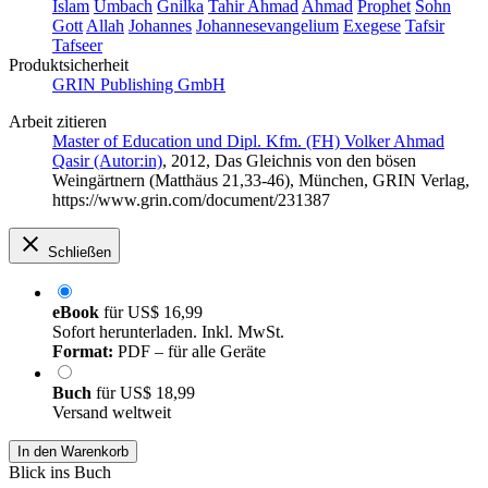
Islam
Umbach
Gnilka
Tahir Ahmad
Ahmad
Prophet
Sohn
Gott
Allah
Johannes
Johannesevangelium
Exegese
Tafsir
Tafseer
Produktsicherheit
GRIN Publishing GmbH
Arbeit zitieren
Master of Education und Dipl. Kfm. (FH) Volker Ahmad
Qasir (Autor:in)
, 2012, Das Gleichnis von den bösen
Weingärtnern (Matthäus 21,33-46), München, GRIN Verlag,
https://www.grin.com/document/231387
Schließen
eBook
für
US$ 16,99
Sofort herunterladen. Inkl. MwSt.
Format:
PDF – für alle Geräte
Buch
für
US$ 18,99
Versand weltweit
In den Warenkorb
Blick ins Buch