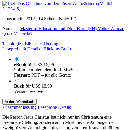
Hausarbeit , 2012 , 14 Seiten , Note: 1,7
Autor:in:
Master of Education und Dipl. Kfm. (FH) Volker Ahmad
Qasir (Autor:in)
Theologie - Biblische Theologie
Leseprobe & Details
Blick ins Buch
eBook
für
US$ 16,99
Sofort herunterladen. Inkl. MwSt.
Format:
PDF – für alle Geräte
Buch
für
US$ 18,99
Versand weltweit
In den Warenkorb
Zusammenfassung
Leseprobe
Details
Die Person Jesus Christus hat nicht nur im Christentum eine
besondere Stellung, sondern auch Muslime, die Anhänger der
zweitgrößten Weltreligion, des Islam, verehren Jesus und führen