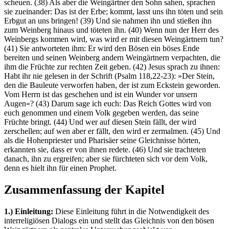
scheuen. (38) Als aber die Weingärtner den Sohn sahen, sprachen
sie zueinander: Das ist der Erbe; kommt, lasst uns ihn töten und sein
Erbgut an uns bringen! (39) Und sie nahmen ihn und stießen ihn
zum Weinberg hinaus und töteten ihn. (40) Wenn nun der Herr des
Weinbergs kommen wird, was wird er mit diesen Weingärtnern tun?
(41) Sie antworteten ihm: Er wird den Bösen ein böses Ende
bereiten und seinen Weinberg andern Weingärtnern verpachten, die
ihm die Früchte zur rechten Zeit geben. (42) Jesus sprach zu ihnen:
Habt ihr nie gelesen in der Schrift (Psalm 118,22-23): »Der Stein,
den die Bauleute verworfen haben, der ist zum Eckstein geworden.
Vom Herrn ist das geschehen und ist ein Wunder vor unsern
Augen«? (43) Darum sage ich euch: Das Reich Gottes wird von
euch genommen und einem Volk gegeben werden, das seine
Früchte bringt. (44) Und wer auf diesen Stein fällt, der wird
zerschellen; auf wen aber er fällt, den wird er zermalmen. (45) Und
als die Hohenpriester und Pharisäer seine Gleichnisse hörten,
erkannten sie, dass er von ihnen redete. (46) Und sie trachteten
danach, ihn zu ergreifen; aber sie fürchteten sich vor dem Volk,
denn es hielt ihn für einen Prophet.
Zusammenfassung der Kapitel
1.) Einleitung:
Diese Einleitung führt in die Notwendigkeit des
interreligiösen Dialogs ein und stellt das Gleichnis von den bösen