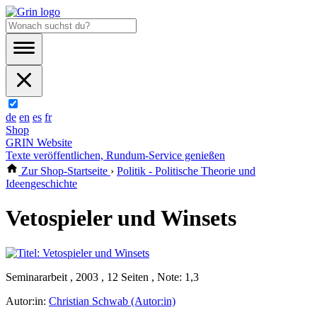
de
en
es
fr
Shop
GRIN Website
Texte veröffentlichen, Rundum-Service genießen
Zur Shop-Startseite
›
Politik - Politische Theorie und
Ideengeschichte
Vetospieler und Winsets
Seminararbeit , 2003 , 12 Seiten , Note: 1,3
Autor:in:
Christian Schwab (Autor:in)