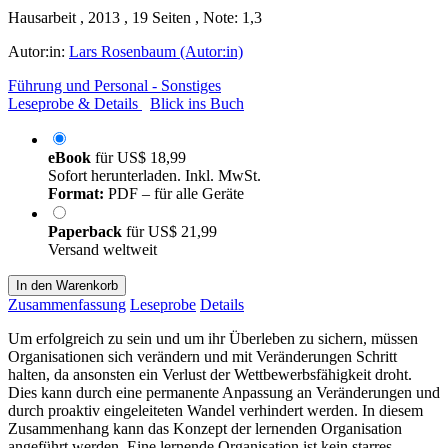
Hausarbeit , 2013 , 19 Seiten , Note: 1,3
Autor:in:
Lars Rosenbaum (Autor:in)
Führung und Personal - Sonstiges
Leseprobe & Details
Blick ins Buch
eBook
für
US$ 18,99
Sofort herunterladen. Inkl. MwSt.
Format:
PDF – für alle Geräte
Paperback
für
US$ 21,99
Versand weltweit
In den Warenkorb
Zusammenfassung
Leseprobe
Details
Um erfolgreich zu sein und um ihr Überleben zu sichern, müssen
Organisationen sich verändern und mit Veränderungen Schritt
halten, da ansonsten ein Verlust der Wettbewerbsfähigkeit droht.
Dies kann durch eine permanente Anpassung an Veränderungen und
durch proaktiv eingeleiteten Wandel verhindert werden. In diesem
Zusammenhang kann das Konzept der lernenden Organisation
angeführt werden. Eine lernende Organisation ist kein starres