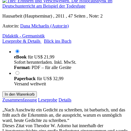
Hausarbeit (Hauptseminar) , 2011 , 47 Seiten , Note: 2
Autor:in:
Dana Michaelis (Autor:in)
Didaktik - Germanistik
Leseprobe & Details
Blick ins Buch
eBook
für
US$ 21,99
Sofort herunterladen. Inkl. MwSt.
Format:
PDF – für alle Geräte
Paperback
für
US$ 32,99
Versand weltweit
In den Warenkorb
Zusammenfassung
Leseprobe
Details
„Nach Auschwitz ein Gedicht zu schreiben, ist barbarisch, und das
frißt auch die Erkenntnis an, die ausspricht, warum es unmöglich
ward, heute Gedichte zu schreiben.“
Dieses Zitat von Theodor W. Adorno hat innerhalb der
Literaturgeschichte eine große Bedeutung eingenommen und wurde