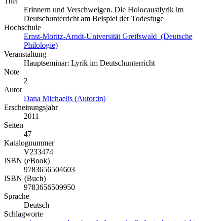
Titel
Erinnern und Verschweigen. Die Holocaustlyrik im
Deutschunterricht am Beispiel der Todesfuge
Hochschule
Ernst-Moritz-Arndt-Universität Greifswald (Deutsche
Philologie)
Veranstaltung
Hauptseminar: Lyrik im Deutschunterricht
Note
2
Autor
Dana Michaelis (Autor:in)
Erscheinungsjahr
2011
Seiten
47
Katalognummer
V233474
ISBN (eBook)
9783656504603
ISBN (Buch)
9783656509950
Sprache
Deutsch
Schlagworte