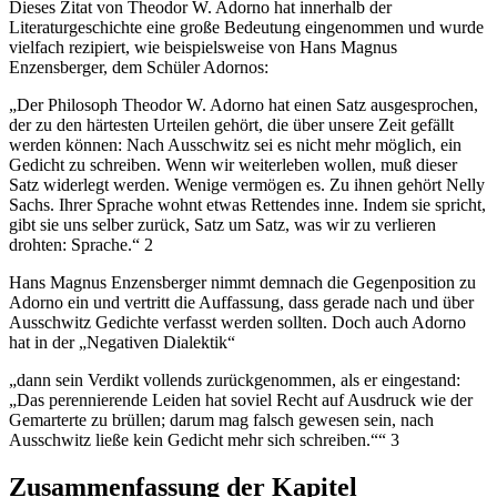
Dieses Zitat von Theodor W. Adorno hat innerhalb der
Literaturgeschichte eine große Bedeutung eingenommen und wurde
vielfach rezipiert, wie beispielsweise von Hans Magnus
Enzensberger, dem Schüler Adornos:
„Der Philosoph Theodor W. Adorno hat einen Satz ausgesprochen,
der zu den härtesten Urteilen gehört, die über unsere Zeit gefällt
werden können: Nach Ausschwitz sei es nicht mehr möglich, ein
Gedicht zu schreiben. Wenn wir weiterleben wollen, muß dieser
Satz widerlegt werden. Wenige vermögen es. Zu ihnen gehört Nelly
Sachs. Ihrer Sprache wohnt etwas Rettendes inne. Indem sie spricht,
gibt sie uns selber zurück, Satz um Satz, was wir zu verlieren
drohten: Sprache.“ 2
Hans Magnus Enzensberger nimmt demnach die Gegenposition zu
Adorno ein und vertritt die Auffassung, dass gerade nach und über
Ausschwitz Gedichte verfasst werden sollten. Doch auch Adorno
hat in der „Negativen Dialektik“
„dann sein Verdikt vollends zurückgenommen, als er eingestand:
„Das perennierende Leiden hat soviel Recht auf Ausdruck wie der
Gemarterte zu brüllen; darum mag falsch gewesen sein, nach
Ausschwitz ließe kein Gedicht mehr sich schreiben.““ 3
Zusammenfassung der Kapitel