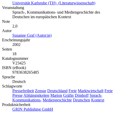
Universität Karlsruhe (TH) (Literaturwissenschaft)
Veranstaltung
Sprach-, Kommunikations- und Mediengeschichte des
Deutschen im europäischen Kontext
Note
2,0
Autor
Susanne Graf (Autor:in)
Erscheinungsjahr
2002
Seiten
18
Katalognummer
V23425
ISBN (eBook)
9783638265485
Sprache
Deutsch
Schlagworte
Pressefreiheit
Zensur
Deutschland
Freie
Marktwirtschaft
Freie
Presse
Abhängigkeiten
Marion
Gräfin
Dönhoff
Sprach-
Kommunikations-
Mediengeschichte
Deutschen
Kontext
Produktsicherheit
GRIN Publishing GmbH