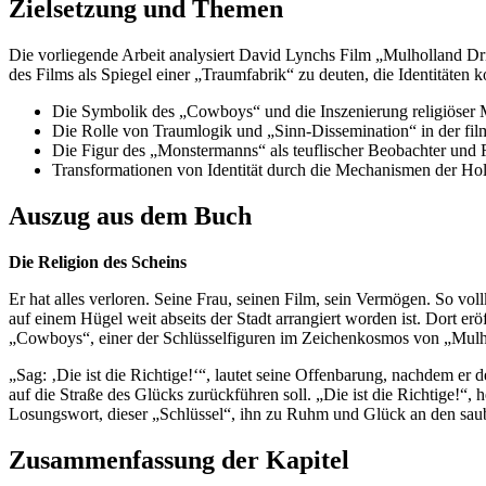
Zielsetzung und Themen
Die vorliegende Arbeit analysiert David Lynchs Film „Mulholland Driv
des Films als Spiegel einer „Traumfabrik“ zu deuten, die Identitäte
Die Symbolik des „Cowboys“ und die Inszenierung religiöser 
Die Rolle von Traumlogik und „Sinn-Dissemination“ in der fil
Die Figur des „Monstermanns“ als teuflischer Beobachter und R
Transformationen von Identität durch die Mechanismen der H
Auszug aus dem Buch
Die Religion des Scheins
Er hat alles verloren. Seine Frau, seinen Film, sein Vermögen. So 
auf einem Hügel weit abseits der Stadt arrangiert worden ist. Dort er
„Cowboys“, einer der Schlüsselfiguren im Zeichenkosmos von „Mulh
„Sag: ‚Die ist die Richtige!‘“, lautet seine Offenbarung, nachdem er 
auf die Straße des Glücks zurückführen soll. „Die ist die Richtige!“,
Losungswort, dieser „Schlüssel“, ihn zu Ruhm und Glück an den saub
Zusammenfassung der Kapitel