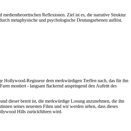
edientheoretischen Reflexionen. Ziel ist es, die narrative Struktur
it durch metaphysische und psychologische Deutungsebenen auflöst.
unge Hollywood-Regisseur dem merkwürdigen Treffen nach, das für ihn
 Farm montiert - langsam flackernd anspringend den Auftritt des
at und dieser bereit ist, die merkwürdige Losung anzunehmen, die ihn
istinnen seines neuesten Films und wir werden sehen, dass dieses
ollywood Hills zurückführen wird.