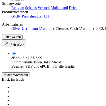
Schlagworte
Religion
Scheins
Versuch
Mulholland
Drive
Produktsicherheit
GRIN Publishing GmbH
Arbeit zitieren
Oliver Uschmann (Autor:in)
,
Clemens Flach (Autor:in)
, 2002,
Jetzt kaufen
Schließen
eBook
für
US$ 6,99
Sofort herunterladen. Inkl. MwSt.
Format:
PDF und ePUB – für alle Geräte
In den Warenkorb
Blick ins Buch