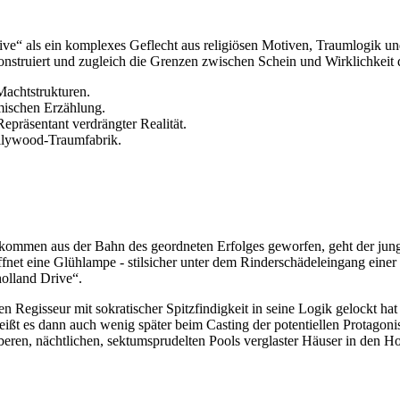
e“ als ein komplexes Geflecht aus religiösen Motiven, Traumlogik und m
n konstruiert und zugleich die Grenzen zwischen Schein und Wirklichke
Machtstrukturen.
mischen Erzählung.
epräsentant verdrängter Realität.
ollywood-Traumfabrik.
vollkommen aus der Bahn des geordneten Erfolges geworfen, geht der j
öffnet eine Glühlampe - stilsicher unter dem Rinderschädeleingang einer
olland Drive“.
den Regisseur mit sokratischer Spitzfindigkeit in seine Logik gelockt h
 heißt es dann auch wenig später beim Casting der potentiellen Protagon
eren, nächtlichen, sektumsprudelten Pools verglaster Häuser in den H