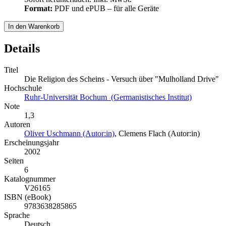
Format:
PDF und ePUB – für alle Geräte
In den Warenkorb
Details
Titel
Die Religion des Scheins - Versuch über "Mulholland Drive"
Hochschule
Ruhr-Universität Bochum (Germanistisches Institut)
Note
1,3
Autoren
Oliver Uschmann (Autor:in)
,
Clemens Flach (Autor:in)
Erscheinungsjahr
2002
Seiten
6
Katalognummer
V26165
ISBN (eBook)
9783638285865
Sprache
Deutsch