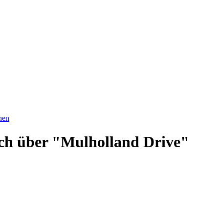
hen
such über "Mulholland Drive"