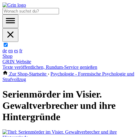
de
en
es
fr
Shop
GRIN Website
Texte veröffentlichen, Rundum-Service genießen
Zur Shop-Startseite
›
Psychologie - Forensische Psychologie und
Strafvollzug
Serienmörder im Visier.
Gewaltverbrecher und ihre
Hintergründe