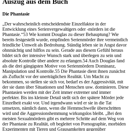
Auszug aus dem Buch
Die Phantasie
„Der wahrscheinlich entscheidendste Einzelfaktor in der
Entwicklung eines Serienvergewaltigers oder -mörders ist die
Phantasie.“53 Wie kommt Douglas zu dieser Behauptung? Wie
bereits festgestellt wurde, empfinden Serienmörder ihre vermeintlich
feindliche Umwelt als Bedrohung. Ständig leben sie in Angst davor
ohnmächtig und hilflos zu sein. Gerade aus diesem Gefühl heraus
bildet sich der intensive Wunsch stark und überlegen zu sein und
absolute Kontrolle über andere zu erlangen.54 Auch Douglas fand
als die drei gängigsten Motive von Serienmördern Dominanz,
Manipulation und Kontrolle.55 Die Phantasie dient ihnen zunächst
als Zuflucht vor der unerträglichen Realität. Um Macht zu
bekommen, so stellen sie sich vor, bedarf es der Aggressivität, mit
der sie dann über Situationen und Menschen usw. dominieren. Diese
Phantasien werden mit der Zeit immer extremer und immer
perfekter. Bis ins kleinste Detail stellt sich der spätere Mörder jede
Einzelheit exakt vor. Und irgendwann wird er sie in die Tat
umsetzen, nämlich dann, wenn die Hemmschwelle überschritten
wird und die Aggressionshemmung wirkungslos bleibt. „Bei den
meisten Sexualmördern gibt es mehrere Schritte auf dem Weg von
der Phantasie zu Realität, oft begleitet von Pornographie, morbiden
Experimenten mit Tieren und Grausamkeiten gegenüber