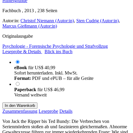
Fachbuch , 2013 , 238 Seiten
Autor:in:
Christof Niemann (Autor:in)
,
Sten Cudrig (Autor:in)
,
Marcus Gießmann (Autor:in)
Originalausgabe
Psychologie - Forensische Psychologie und Strafvollzug
Leseprobe & Details
Blick ins Buch
eBook
für
US$ 40,99
Sofort herunterladen. Inkl. MwSt.
Format:
PDF und ePUB – für alle Geräte
Paperback
für
US$ 46,99
Versand weltweit
In den Warenkorb
Zusammenfassung
Leseprobe
Details
Von Jack the Ripper bis Ted Bundy: Die Verbrechen von
Serienmördern stoßen ab und faszinieren gleichermaßen. Abnorme
Gewaltexzesse führen zur immer wiederkehrenden Frage: Wie sind