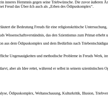
nd ein inneres Hemmnis gegen seine Triebwünsche. Die zuvor äußeren Ä
net Freud das Über-Ich auch als „Erben des Ödipuskomplex“.
rläutert die Bedeutung Freuds für eine religionskritische Untersuchung, 
uds Wissenschaftsverständnis, das den Szientismus zum Primat erhebt un
ion aus dem Ödipuskomplex und dem Bedürfnis nach Triebentschädigung
ffliche Ungenauigkeiten und methodische Probleme in Freuds Werk, i
ntlarvt, aber als Idee rettet, während er selbst in seinem szientistisch
yse, Ödipuskomplex, Weltanschauung, Kulturkritik, Illusion, Triebverz