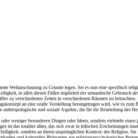
amte Weltanschauung zu Grunde legen. Sei es nun eine spezifisch religi
igkeit, in allen diesen Fällen impliziert der semantische Gebrauch d
riffes zu verschiedenen Zeiten in verschiedenen Räumen zu betrachten.
gskonzept an eine uralte Vorstellung herangetragen wird, wie es zum Be
e anthropologische und soziale Aspekte, die für die Beurteilung des 
 oder weniger besonderen Dingen oder Ideen, sondern vielmehr einen p
s ist das totaliter aliter, das sich zwar in irdischen Erscheinungen man
Heiligkeit, sondern an ihrem ursprünglichen Kontext: der Religion. Sie 
ividuelles und kulturelles Phänomen aus religionspsychologischer Perspe