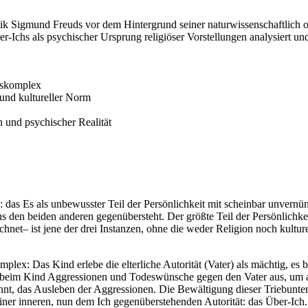
tik Sigmund Freuds vor dem Hintergrund seiner naturwissenschaftlich ori
er-Ichs als psychischer Ursprung religiöser Vorstellungen analysiert un
uskomplex
 und kultureller Norm
 und psychischer Realität
 das Es als unbewusster Teil der Persönlichkeit mit scheinbar unvernü
ns den beiden anderen gegenübersteht. Der größte Teil der Persönlichk
chnet– ist jene der drei Instanzen, ohne die weder Religion noch kultu
plex: Das Kind erlebe die elterliche Autorität (Vater) als mächtig, es
t beim Kind Aggressionen und Todeswünsche gegen den Vater aus, um an 
nnt, das Ausleben der Aggressionen. Die Bewältigung dieser Triebunter
m einer inneren, nun dem Ich gegenüberstehenden Autorität: das Über-Ic