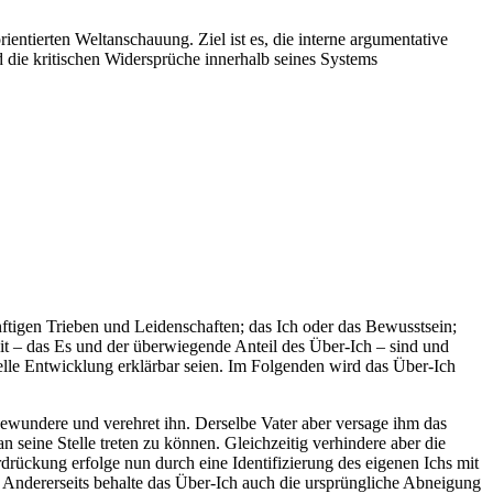
entierten Weltanschauung. Ziel ist es, die interne argumentative
d die kritischen Widersprüche innerhalb seines Systems
nftigen Trieben und Leidenschaften; das Ich oder das Bewusstsein;
eit – das Es und der überwiegende Anteil des Über-Ich – sind und
relle Entwicklung erklärbar seien. Im Folgenden wird das Über-Ich
 bewundere und verehret ihn. Derselbe Vater aber versage ihm das
seine Stelle treten zu können. Gleichzeitig verhindere aber die
drückung erfolge nun durch eine Identifizierung des eigenen Ichs mit
h. Andererseits behalte das Über-Ich auch die ursprüngliche Abneigung