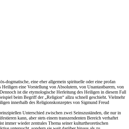
ös-dogmatische, eine eher allgemein spirituelle oder eine profan
es Heiligen eine Vorstellung von Absolutem, von Unantastbarem, von
 Dennoch ist die etymologische Herleitung des Heiligen in diesem Fall
ispiel beim Begriff der „Religion“ allzu schnell geschieht. Vielmehr
Heiligen innerhalb des Religionskonzeptes von Sigmund Freud
rinzipiellen Unterschied zwischen zwei Seinszuständen, die nur in
ifestieren kann, aber stets einem transzendenten Bereich verhaftet
ist immer wieder zentrales Thema seiner kulturtheoretischen
ktive untersucht, sondern sie weit darüber hinaus als zu