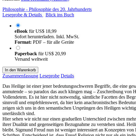
Philosophie - Philosophie des 20. Jahrhunderts
Leseprobe & Details
Blick ins Buch
eBook
für
US$ 18,99
Sofort herunterladen. Inkl. MwSt.
Format:
PDF – für alle Geräte
Paperback
für
US$ 20,99
Versand weltweit
In den Warenkorb
Zusammenfassung
Leseprobe
Details
Das Heilige ist einer jener bedeutungsschweren Begriffe, die eine ges
anmutende – so paradox das auch klingen mag – Zuschreibung von Heil
Vollendetem. Es ist hier nicht notwendig, sämtliche Facetten des Beg
sinnvoll und empfehlenswert, da hier kein anachronistisches Bedeutun
zeigen sich uns in den semantischen Ursprüngen des Heiligen wichtig
unerlässlich sind.
Hier sehen wir nicht nur einen graduellen Unterschied zwischen mehr
ihrer Dualität und gegenseitigen Bezugnahme zu verstehen sind. Heilige
bleibt. Sigmund Freud nun ist weniger interessiert an Konzepten von 
Schriften. Entscheidend ist, dass Freud Religion nicht nur als ein ind