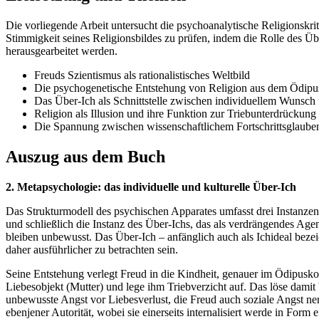
Die vorliegende Arbeit untersucht die psychoanalytische Religionskri
Stimmigkeit seines Religionsbildes zu prüfen, indem die Rolle des Üb
herausgearbeitet werden.
Freuds Szientismus als rationalistisches Weltbild
Die psychogenetische Entstehung von Religion aus dem Ödip
Das Über-Ich als Schnittstelle zwischen individuellem Wunsch
Religion als Illusion und ihre Funktion zur Triebunterdrückung
Die Spannung zwischen wissenschaftlichem Fortschrittsglauben
Auszug aus dem Buch
2. Metapsychologie: das individuelle und kulturelle Über-Ich
Das Strukturmodell des psychischen Apparates umfasst drei Instanzen:
und schließlich die Instanz des Über-Ichs, das als verdrängendes Age
bleiben unbewusst. Das Über-Ich – anfänglich auch als Ichideal bezei
daher ausführlicher zu betrachten sein.
Seine Entstehung verlegt Freud in die Kindheit, genauer im Ödipuskom
Liebesobjekt (Mutter) und lege ihm Triebverzicht auf. Das löse dami
unbewusste Angst vor Liebesverlust, die Freud auch soziale Angst ne
ebenjener Autorität, wobei sie einerseits internalisiert werde in For