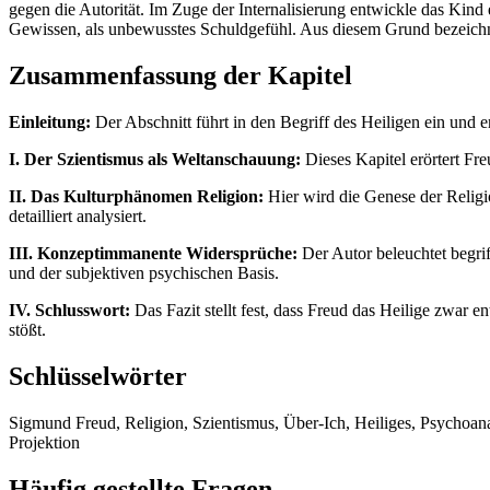
gegen die Autorität. Im Zuge der Internalisierung entwickle das Ki
Gewissen, als unbewusstes Schuldgefühl. Aus diesem Grund bezeich
Zusammenfassung der Kapitel
Einleitung:
Der Abschnitt führt in den Begriff des Heiligen ein und e
I. Der Szientismus als Weltanschauung:
Dieses Kapitel erörtert Fre
II. Das Kulturphänomen Religion:
Hier wird die Genese der Relig
detailliert analysiert.
III. Konzeptimmanente Widersprüche:
Der Autor beleuchtet begri
und der subjektiven psychischen Basis.
IV. Schlusswort:
Das Fazit stellt fest, dass Freud das Heilige zwar e
stößt.
Schlüsselwörter
Sigmund Freud, Religion, Szientismus, Über-Ich, Heiliges, Psychoanal
Projektion
Häufig gestellte Fragen