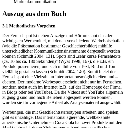
Markenkommunikation
Auszug aus dem Buch
3.1 Methodisches Vorgehen
Der Fernsehspot ist neben Anzeige und Hörfunkspot eins der
wichtigsten Werbemittel, mit denen verschiedene Werbebotschaften
(wie die Präsentation bestimmter Geschlechterbilder) mithilfe
unterschiedlicher Kommunikationsinstrumente dargestellt werden
können (Schmidt 2004, 131). Spots sind „sehr kurze Fernsehtexte
(ca. 10 bis ca. 180 Sekunden)“ (Wyss 1998, 167), die z.B. ein
Produkt präsentieren, und sich mithilfe von Text, Bild und Ton
vielfältig gestalten lassen (Schmidt 2004, 140). Somit bietet der
Fernsehspot eine Vielzahl an Interpretationsmöglichkeiten und –
ebenen. Der moderne Werbespot erscheint nicht nur im Fernsehen,
sondern meist auch im Internet (z.B. auf der Homepage der Firma,
in Blogs oder bei YouTube). Da die Videos auf YouTube allgemein
zugängig sind und nach Belieben abgespielt werden können,
wurden sie für vorliegende Arbeit als Analysematerial ausgewählt.
Werbungen, die mit Geschlechtsstereotypen arbeiten und spielen,
gibt es unzählige. Das international agierende, weltbekannte
amerikanische Unternehmen Coca Cola hat zwei Produkte auf den
Markt gebracht, deren Zielgruppen anhand von spezifischer