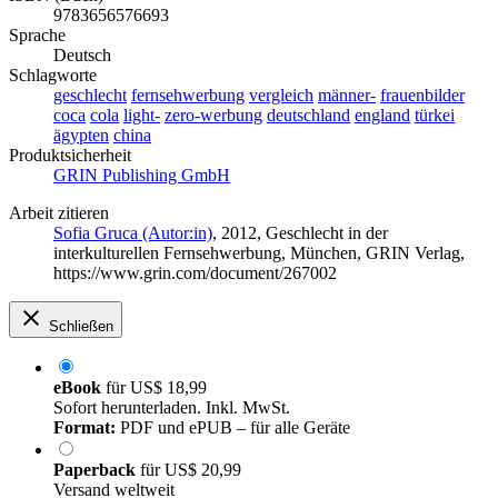
9783656576693
Sprache
Deutsch
Schlagworte
geschlecht
fernsehwerbung
vergleich
männer-
frauenbilder
coca
cola
light-
zero-werbung
deutschland
england
türkei
ägypten
china
Produktsicherheit
GRIN Publishing GmbH
Arbeit zitieren
Sofia Gruca (Autor:in)
, 2012, Geschlecht in der
interkulturellen Fernsehwerbung, München, GRIN Verlag,
https://www.grin.com/document/267002
Schließen
eBook
für
US$ 18,99
Sofort herunterladen. Inkl. MwSt.
Format:
PDF und ePUB – für alle Geräte
Paperback
für
US$ 20,99
Versand weltweit