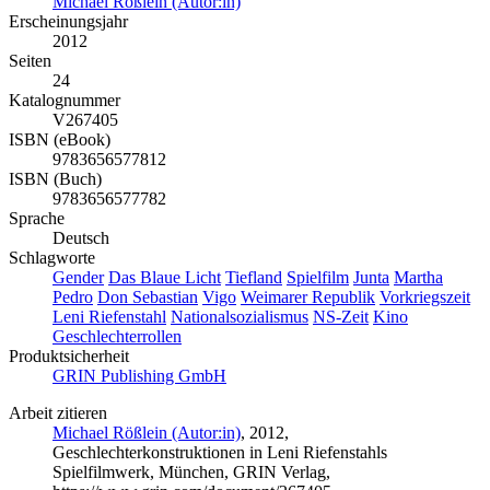
Michael Rößlein (Autor:in)
Erscheinungsjahr
2012
Seiten
24
Katalognummer
V267405
ISBN (eBook)
9783656577812
ISBN (Buch)
9783656577782
Sprache
Deutsch
Schlagworte
Gender
Das Blaue Licht
Tiefland
Spielfilm
Junta
Martha
Pedro
Don Sebastian
Vigo
Weimarer Republik
Vorkriegszeit
Leni Riefenstahl
Nationalsozialismus
NS-Zeit
Kino
Geschlechterrollen
Produktsicherheit
GRIN Publishing GmbH
Arbeit zitieren
Michael Rößlein (Autor:in)
, 2012,
Geschlechterkonstruktionen in Leni Riefenstahls
Spielfilmwerk, München, GRIN Verlag,