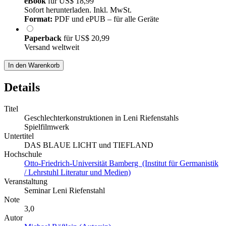
eBook
für
US$ 18,99
Sofort herunterladen. Inkl. MwSt.
Format:
PDF und ePUB – für alle Geräte
Paperback
für
US$ 20,99
Versand weltweit
In den Warenkorb
Details
Titel
Geschlechterkonstruktionen in Leni Riefenstahls
Spielfilmwerk
Untertitel
DAS BLAUE LICHT und TIEFLAND
Hochschule
Otto-Friedrich-Universität Bamberg (Institut für Germanistik
/ Lehrstuhl Literatur und Medien)
Veranstaltung
Seminar Leni Riefenstahl
Note
3,0
Autor