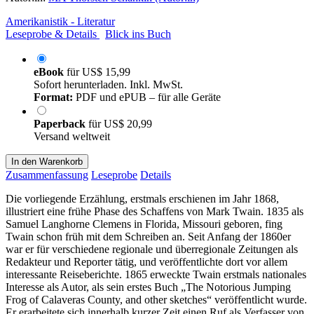
Amerikanistik - Literatur
Leseprobe & Details
Blick ins Buch
eBook
für
US$ 15,99
Sofort herunterladen. Inkl. MwSt.
Format:
PDF und ePUB – für alle Geräte
Paperback
für
US$ 20,99
Versand weltweit
In den Warenkorb
Zusammenfassung
Leseprobe
Details
Die vorliegende Erzählung, erstmals erschienen im Jahr 1868,
illustriert eine frühe Phase des Schaffens von Mark Twain. 1835 als
Samuel Langhorne Clemens in Florida, Missouri geboren, fing
Twain schon früh mit dem Schreiben an. Seit Anfang der 1860er
war er für verschiedene regionale und überregionale Zeitungen als
Redakteur und Reporter tätig, und veröffentlichte dort vor allem
interessante Reiseberichte. 1865 erweckte Twain erstmals nationales
Interesse als Autor, als sein erstes Buch „The Notorious Jumping
Frog of Calaveras County, and other sketches“ veröffentlicht wurde.
Er erarbeitete sich innerhalb kurzer Zeit einen Ruf als Verfasser von