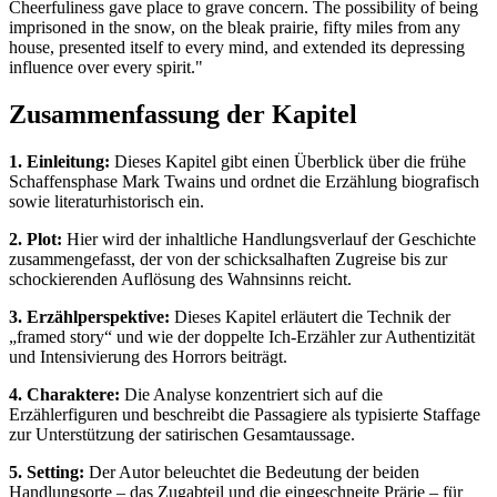
Cheerfuliness gave place to grave concern. The possibility of being
imprisoned in the snow, on the bleak prairie, fifty miles from any
house, presented itself to every mind, and extended its depressing
influence over every spirit."
Zusammenfassung der Kapitel
1. Einleitung:
Dieses Kapitel gibt einen Überblick über die frühe
Schaffensphase Mark Twains und ordnet die Erzählung biografisch
sowie literaturhistorisch ein.
2. Plot:
Hier wird der inhaltliche Handlungsverlauf der Geschichte
zusammengefasst, der von der schicksalhaften Zugreise bis zur
schockierenden Auflösung des Wahnsinns reicht.
3. Erzählperspektive:
Dieses Kapitel erläutert die Technik der
„framed story“ und wie der doppelte Ich-Erzähler zur Authentizität
und Intensivierung des Horrors beiträgt.
4. Charaktere:
Die Analyse konzentriert sich auf die
Erzählerfiguren und beschreibt die Passagiere als typisierte Staffage
zur Unterstützung der satirischen Gesamtaussage.
5. Setting:
Der Autor beleuchtet die Bedeutung der beiden
Handlungsorte – das Zugabteil und die eingeschneite Prärie – für