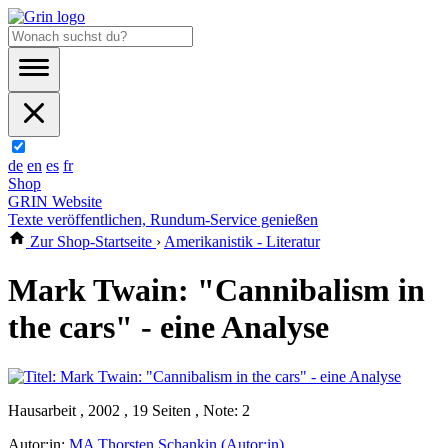
de
en
es
fr
Shop
GRIN Website
Texte veröffentlichen, Rundum-Service genießen
Zur Shop-Startseite
›
Amerikanistik - Literatur
Mark Twain: "Cannibalism in
the cars" - eine Analyse
Hausarbeit , 2002 , 19 Seiten , Note: 2
Autor:in:
MA Thorsten Schankin (Autor:in)