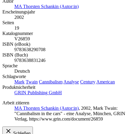
Autor
MA Thorsten Schankin (Autor:in)
Erscheinungsjahr
2002
Seiten
19
Katalognummer
V26859
ISBN (eBook)
9783638290708
ISBN (Buch)
9783638831246
Sprache
Deutsch
Schlagworte
Mark
Twain
Cannibalism
Analyse
Century
American
Produktsicherheit
GRIN Publishing GmbH
Arbeit zitieren
MA Thorsten Schankin (Autor:in)
, 2002, Mark Twain:
"Cannibalism in the cars" - eine Analyse, München, GRIN
Verlag, https://www.grin.com/document/26859
Schließen