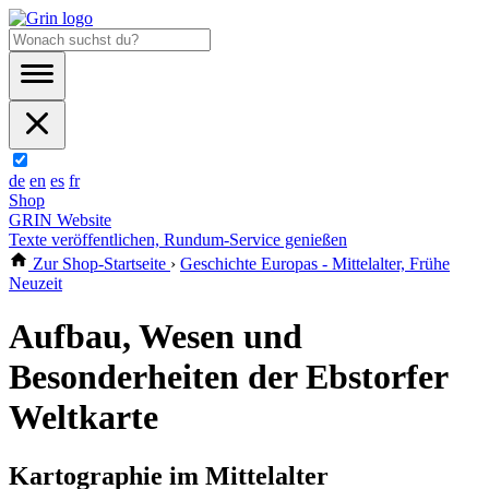
de
en
es
fr
Shop
GRIN Website
Texte veröffentlichen, Rundum-Service genießen
Zur Shop-Startseite
›
Geschichte Europas - Mittelalter, Frühe
Neuzeit
Aufbau, Wesen und
Besonderheiten der Ebstorfer
Weltkarte
Kartographie im Mittelalter