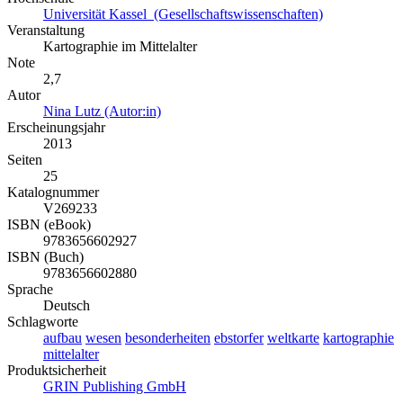
Universität Kassel (Gesellschaftswissenschaften)
Veranstaltung
Kartographie im Mittelalter
Note
2,7
Autor
Nina Lutz (Autor:in)
Erscheinungsjahr
2013
Seiten
25
Katalognummer
V269233
ISBN (eBook)
9783656602927
ISBN (Buch)
9783656602880
Sprache
Deutsch
Schlagworte
aufbau
wesen
besonderheiten
ebstorfer
weltkarte
kartographie
mittelalter
Produktsicherheit
GRIN Publishing GmbH