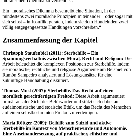
moralischen Dilemma zu versteht ist.
Ein „moralisches Dilemma beschreibt eine Situation, in der
mindestens zwei moralische Prinzipien miteinander – oder sogar mit
sich selbst – in Konflikt geraten, indem sie dem Handelnden zwei
völlig entgegengesetzte Handlungen vorschreiben.“
Zusammenfassung der Kapitel
Christoph Staufenbiel (2011): Sterbehilfe – Ein
Spannungsverhältnis zwischen Moral, Recht und Religion:
Die
Arbeit beleuchtet die komplexen Positionen zur Sterbehilfe, indem
sie moralische, rechtliche und religiöse Argumente am Beispiel von
Ramón Sampedro analysiert und Lösungsansätze für eine
zukünftige Handhabung diskutiert.
Thomas Must (2007): Sterbehilfe. Das Recht auf einen
moralisch gerechtfertigten Freitod:
Diese Arbeit argumentiert
primär aus der Sicht der Befürworter und stützt sich dabei auf
eudaimonistische und stoaische Ethik, um das Recht des Menschen
auf einen selbstbestimmten Freitod zu verteidigen.
Maria Röttger (2009): Beihilfe zum Suizid und aktive
Sterbehilfe im Kontext von Menschenwürde und Autonomie.
Eine Auseinandersetzung auf praktischer, ethischer und