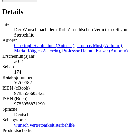
Details
Titel
Der Wunsch nach dem Tod. Zur ethischen Vertretbarkeit von
Sterbehilfe
Autoren
Christoph Staufenbiel (Autor:in)
,
Thomas Must (Autor:in)
,
Maria Röttger (Autor:in)
,
Professor Helmut Kaiser (Autor:in)
Erscheinungsjahr
2014
Seiten
174
Katalognummer
V269582
ISBN (eBook)
9783656602422
ISBN (Buch)
9783956871290
Sprache
Deutsch
Schlagworte
wunsch
vertretbarkeit
sterbehilfe
Produktsicherheit