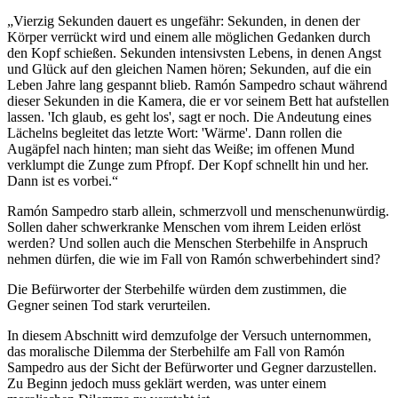
„Vierzig Sekunden dauert es ungefähr: Sekunden, in denen der
Körper verrückt wird und einem alle möglichen Gedanken durch
den Kopf schießen. Sekunden intensivsten Lebens, in denen Angst
und Glück auf den gleichen Namen hören; Sekunden, auf die ein
Leben Jahre lang gespannt blieb. Ramón Sampedro schaut während
dieser Sekunden in die Kamera, die er vor seinem Bett hat aufstellen
lassen. 'Ich glaub, es geht los', sagt er noch. Die Andeutung eines
Lächelns begleitet das letzte Wort: 'Wärme'. Dann rollen die
Augäpfel nach hinten; man sieht das Weiße; im offenen Mund
verklumpt die Zunge zum Pfropf. Der Kopf schnellt hin und her.
Dann ist es vorbei.“
Ramón Sampedro starb allein, schmerzvoll und menschenunwürdig.
Sollen daher schwerkranke Menschen vom ihrem Leiden erlöst
werden? Und sollen auch die Menschen Sterbehilfe in Anspruch
nehmen dürfen, die wie im Fall von Ramón schwerbehindert sind?
Die Befürworter der Sterbehilfe würden dem zustimmen, die
Gegner seinen Tod stark verurteilen.
In diesem Abschnitt wird demzufolge der Versuch unternommen,
das moralische Dilemma der Sterbehilfe am Fall von Ramón
Sampedro aus der Sicht der Befürworter und Gegner darzustellen.
Zu Beginn jedoch muss geklärt werden, was unter einem