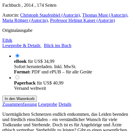
Fachbuch , 2014 , 174 Seiten
Autor:in:
Christoph Staufenbiel (Autor:in)
,
Thomas Must (Autor:in)
,
Maria Röttger (Autor:in)
,
Professor Helmut Kaiser (Autor:in)
Originalausgabe
Ethik
Leseprobe & Details
Blick ins Buch
eBook
für
US$ 34,99
Sofort herunterladen. Inkl. MwSt.
Format:
PDF und ePUB – für alle Geräte
Paperback
für
US$ 40,99
Versand weltweit
In den Warenkorb
Zusammenfassung
Leseprobe
Details
Unerträglichen Schmerzen endlich entkommen, das Leiden beenden
und friedlich einschlafen – ein verständlicher Wunsch für viele
Todkranke und Sterbende. Doch ist es für Angehörige und Ärzte
ethisch vertretbar, Sterbehilfe zu leisten? Gibt es einen wesentlichen