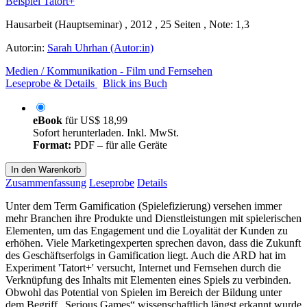
Hausarbeit (Hauptseminar) , 2012 , 25 Seiten , Note: 1,3
Autor:in:
Sarah Uhrhan (Autor:in)
Medien / Kommunikation - Film und Fernsehen
Leseprobe & Details
Blick ins Buch
eBook
für
US$ 18,99
Sofort herunterladen. Inkl. MwSt.
Format:
PDF – für alle Geräte
In den Warenkorb
Zusammenfassung
Leseprobe
Details
Unter dem Term Gamification (Spielefizierung) versehen immer
mehr Branchen ihre Produkte und Dienstleistungen mit spielerischen
Elementen, um das Engagement und die Loyalität der Kunden zu
erhöhen. Viele Marketingexperten sprechen davon, dass die Zukunft
des Geschäftserfolgs in Gamification liegt. Auch die ARD hat im
Experiment 'Tatort+' versucht, Internet und Fernsehen durch die
Verknüpfung des Inhalts mit Elementen eines Spiels zu verbinden.
Obwohl das Potential von Spielen im Bereich der Bildung unter
dem Begriff „Serious Games“ wissenschaftlich längst erkannt wurde