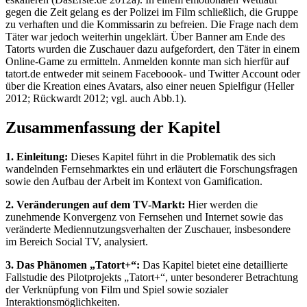
gegen die Zeit gelang es der Polizei im Film schließlich, die Gruppe
zu verhaften und die Kommissarin zu befreien. Die Frage nach dem
Täter war jedoch weiterhin ungeklärt. Über Banner am Ende des
Tatorts wurden die Zuschauer dazu aufgefordert, den Täter in einem
Online-Game zu ermitteln. Anmelden konnte man sich hierfür auf
tatort.de entweder mit seinem Faceboook- und Twitter Account oder
über die Kreation eines Avatars, also einer neuen Spielfigur (Heller
2012; Rückwardt 2012; vgl. auch Abb.1).
Zusammenfassung der Kapitel
1. Einleitung:
Dieses Kapitel führt in die Problematik des sich
wandelnden Fernsehmarktes ein und erläutert die Forschungsfragen
sowie den Aufbau der Arbeit im Kontext von Gamification.
2. Veränderungen auf dem TV-Markt:
Hier werden die
zunehmende Konvergenz von Fernsehen und Internet sowie das
veränderte Mediennutzungsverhalten der Zuschauer, insbesondere
im Bereich Social TV, analysiert.
3. Das Phänomen „Tatort+“:
Das Kapitel bietet eine detaillierte
Fallstudie des Pilotprojekts „Tatort+“, unter besonderer Betrachtung
der Verknüpfung von Film und Spiel sowie sozialer
Interaktionsmöglichkeiten.