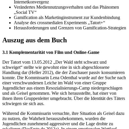
Internetkonvergenz
Verändertes Mediennutzungsverhalten und das Phänomen
„Social TV“
Gamification als Marketinginstrument zur Kundenbindung
Analyse des crossmedialen Experiments „Tatort+“
Herausforderungen und Grenzen von Gamification-Strategien
Auszug aus dem Buch
3.1 Komplementarität von Film und Online-Game
Der Tatort vom 13.05.2012 „Der Wald steht schwarz und
schweiget“ stellte wie gewohnt eine in sich abgeschlossene
Handlung dar (Heller 2012), die der Zuschauer passiv konsumieren
konnte. Die Kommissarin Lena Odenthal wurde auf der Suche nach
einer verschwundenen Leiche im Wald von einer Gruppe
Jugendlicher aus einem Resozialisierungs-Camp niedergeschlagen
und als Geisel genommen. Wie sich herausstellte, hat einer von
ihnen ihren Gruppenleiter umgebracht. Über die Identität des Täters
schwiegen sie sich aus.
Während die Kommissarin versuchte, ihre Situation als Geisel dazu
zu nutzen, die Wahrheit herauszubekommen, wurden die
Jugendlichen zunehmend aggressiver und die Lage drohte zu
eskalieren (DasErste.de 2012a). In einem emotionalen Wettlauf