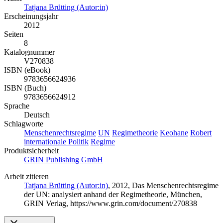
Tatjana Brütting (Autor:in)
Erscheinungsjahr
2012
Seiten
8
Katalognummer
V270838
ISBN (eBook)
9783656624936
ISBN (Buch)
9783656624912
Sprache
Deutsch
Schlagworte
Menschenrechtsregime
UN
Regimetheorie
Keohane
Robert
internationale Politik
Regime
Produktsicherheit
GRIN Publishing GmbH
Arbeit zitieren
Tatjana Brütting (Autor:in)
, 2012, Das Menschenrechtsregime
der UN: analysiert anhand der Regimetheorie, München,
GRIN Verlag, https://www.grin.com/document/270838