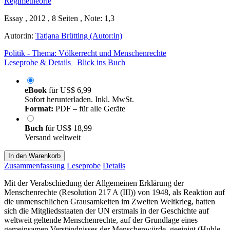
Essay , 2012 , 8 Seiten , Note: 1,3
Autor:in:
Tatjana Brütting (Autor:in)
Politik - Thema: Völkerrecht und Menschenrechte
Leseprobe & Details
Blick ins Buch
eBook
für
US$ 6,99
Sofort herunterladen. Inkl. MwSt.
Format:
PDF – für alle Geräte
Buch
für
US$ 18,99
Versand weltweit
In den Warenkorb
Zusammenfassung
Leseprobe
Details
Mit der Verabschiedung der Allgemeinen Erklärung der
Menschenrechte (Resolution 217 A (III)) von 1948, als Reaktion auf
die unmenschlichen Grausamkeiten im Zweiten Weltkrieg, hatten
sich die Mitgliedsstaaten der UN erstmals in der Geschichte auf
weltweit geltende Menschenrechte, auf der Grundlage eines
gemeinsamen Verständnisses der Menschenwürde, geeinigt (Huhle,