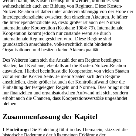
werden kann, als Kosten beansprucht werden, kommt es sehr
wahrscheinlich auch zur Bildung von Regimen. Diese Kosten-
Nutzen-Relation ist dabei unter anderem abhängig von der Höhe der
Interdependenzdichte zwischen den einzelnen Akteuren. Je höher
die Interdependenzdichte ist, desto größer ist auch der Nutzen
internationaler Kooperation (Keohane 1984: 79). Internationale
Kooperation kommt jedoch nur zustande wenn sie durch
internationale Regime gesichert wird. Diese Regime sind
grundsätzlich anarchische, völkerrechtlich nicht bindende
Organisationen und besitzen keine Akteursqualität.
Des Weiteren kann sich die Anzahl der am Regime beteiligten
Staaten, laut Keohane, ebenfalls auf die Kosten-Nutzen-Relation
auswirken. Hierbei beeinflusst die Kooperation von vielen Staaten
vor allem die Kosten-Seite. Je mehr Staaten sich dem Regime
anschließen, desto größer ist auch der Kontrollaufwand über die
Einhaltung der festgelegten Regeln und Normen. Dies bringt nicht
nur finanziellen und organisatorischen Aufwand mit sich, sondern
erhöht auch die Chancen, dass Kooperationsverstöße ungeahndet
bleiben.
Zusammenfassung der Kapitel
1 Einleitung:
Die Einleitung führt in das Thema ein, skizziert die
historische Bedeutung der Allgemeinen Erklärung der