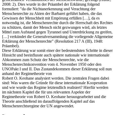
2008: 2). Dies wurde in der Präambel der Erklärung folgend
formuliert: "da die Nichtanerkennung und Verachtung der
Menschenrechte zu Akten der Barbarei geführt haben, die das
Gewissen der Menschheit mit Empörung erfüllen […], da es
notwendig ist, die Menschenrechte durch die Herrschaft des Rechtes
zu schützen, damit der Mensch nicht gezwungen wird, als letztes
Mittel zum Aufstand gegen Tyrannei und Unterdrückung zu greifen,
[…] verkündet die Generalversammlung die vorliegende Allgemeine
Erklärung der Menschenrechte" (Resolution 217 A (III), 1948:
Präambel).
Diese Erklärung war somit einer der bedeutendsten Schritte in dieser
Hinsicht und beeinflusste auch spätere nationale wie internationale
Abkommen zum Schutz der Menschenrechte, wie die
Menschenrechtskonvention vom 4. November 1950 oder den
UNOPakt I und II. Das Zustandekommen dieser Erklärung soll nun
anhand der Regimetheorie von
Robert O. Keohane analysiert werden. Die zentralen Fragen dabei
sind: Was waren die Gründe für diese internationale Kooperation
und wie wurde das Regime letztendlich realisiert? Hierfür werden
im nächsten Kapitel die für uns relevanten Aspekte der
Regimetheorie von Robert O. Keohane herausgearbeitet und die
Theorie anschließend im darauffolgenden Kapitel auf das
Menschenrechtsregime der UN angewendet.