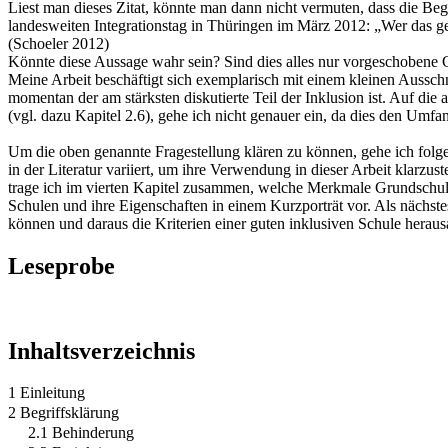
Liest man dieses Zitat, könnte man dann nicht vermuten, dass die Be
landesweiten Integrationstag in Thüringen im März 2012: „Wer das ge
(Schoeler 2012)
Könnte diese Aussage wahr sein? Sind dies alles nur vorgeschobene G
Meine Arbeit beschäftigt sich exemplarisch mit einem kleinen Ausschn
momentan der am stärksten diskutierte Teil der Inklusion ist. Auf die 
(vgl. dazu Kapitel 2.6), gehe ich nicht genauer ein, da dies den Umf
Um die oben genannte Fragestellung klären zu können, gehe ich folge
in der Literatur variiert, um ihre Verwendung in dieser Arbeit klarzus
trage ich im vierten Kapitel zusammen, welche Merkmale Grundschulen
Schulen und ihre Eigenschaften in einem Kurzporträt vor. Als nächst
können und daraus die Kriterien einer guten inklusiven Schule herau
Leseprobe
Inhaltsverzeichnis
1 Einleitung
2 Begriffsklärung
2.1 Behinderung