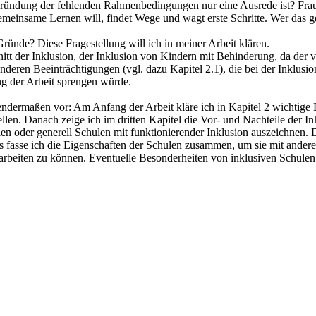
gründung der fehlenden Rahmenbedingungen nur eine Ausrede ist? Frau 
meinsame Lernen will, findet Wege und wagt erste Schritte. Wer das ge
ründe? Diese Fragestellung will ich in meiner Arbeit klären.
itt der Inklusion, der Inklusion von Kindern mit Behinderung, da der 
anderen Beeinträchtigungen (vgl. dazu Kapitel 2.1), die bei der Inklusio
ang der Arbeit sprengen würde.
ndermaßen vor: Am Anfang der Arbeit kläre ich in Kapitel 2 wichtige B
tellen. Danach zeige ich im dritten Kapitel die Vor- und Nachteile der I
 oder generell Schulen mit funktionierender Inklusion auszeichnen. Da
es fasse ich die Eigenschaften der Schulen zusammen, um sie mit ander
sarbeiten zu können. Eventuelle Besonderheiten von inklusiven Schulen