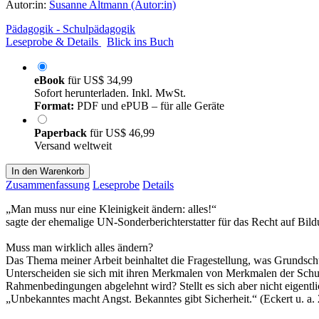
Autor:in:
Susanne Altmann (Autor:in)
Pädagogik - Schulpädagogik
Leseprobe & Details
Blick ins Buch
eBook
für
US$ 34,99
Sofort herunterladen. Inkl. MwSt.
Format:
PDF und ePUB – für alle Geräte
Paperback
für
US$ 46,99
Versand weltweit
In den Warenkorb
Zusammenfassung
Leseprobe
Details
„Man muss nur eine Kleinigkeit ändern: alles!“
sagte der ehemalige UN-Sonderberichterstatter für das Recht auf Bil
Muss man wirklich alles ändern?
Das Thema meiner Arbeit beinhaltet die Fragestellung, was Grundschule
Unterscheiden sie sich mit ihren Merkmalen von Merkmalen der Schul
Rahmenbedingungen abgelehnt wird? Stellt es sich aber nicht eigentli
„Unbekanntes macht Angst. Bekanntes gibt Sicherheit.“ (Eckert u. a. 