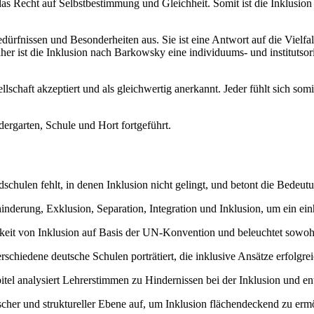
as Recht auf Selbstbestimmung und Gleichheit. Somit ist die Inklusion 
rfnissen und Besonderheiten aus. Sie ist eine Antwort auf die Vielfal
r ist die Inklusion nach Barkowsky eine individuums- und institutsorien
lschaft akzeptiert und als gleichwertig anerkannt. Jeder fühlt sich somi
ergarten, Schule und Hort fortgeführt.
dschulen fehlt, in denen Inklusion nicht gelingt, und betont die Bedeut
inderung, Exklusion, Separation, Integration und Inklusion, um ein einh
keit von Inklusion auf Basis der UN-Konvention und beleuchtet sowohl
schiedene deutsche Schulen porträtiert, die inklusive Ansätze erfolgr
tel analysiert Lehrerstimmen zu Hindernissen bei der Inklusion und entw
cher und struktureller Ebene auf, um Inklusion flächendeckend zu erm