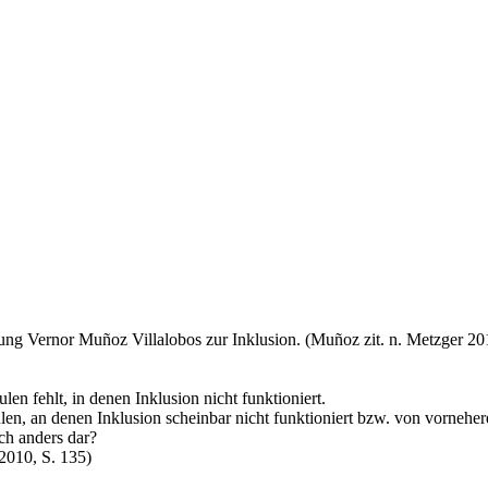
dung Vernor Muñoz Villalobos zur Inklusion. (Muñoz zit. n. Metzger 201
n fehlt, in denen Inklusion nicht funktioniert.
en, an denen Inklusion scheinbar nicht funktioniert bzw. von vorneher
ch anders dar?
2010, S. 135)