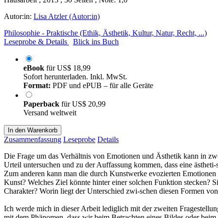
Autor:in:
Lisa Atzler (Autor:in)
Philosophie - Praktische (Ethik, Ästhetik, Kultur, Natur, Recht, ...)
Leseprobe & Details
Blick ins Buch
eBook
für
US$ 18,99
Sofort herunterladen. Inkl. MwSt.
Format:
PDF und ePUB – für alle Geräte
Paperback
für
US$ 20,99
Versand weltweit
In den Warenkorb
Zusammenfassung
Leseprobe
Details
Die Frage um das Verhältnis von Emotionen und Ästhetik kann in zwe
Urteil untersuchen und zu der Auffassung kommen, dass eine ästheti-s
Zum anderen kann man die durch Kunstwerke evozierten Emotionen gena
Kunst? Welches Ziel könnte hinter einer solchen Funktion stecken? S
Charakter? Worin liegt der Unterschied zwi-schen diesen Formen v
Ich werde mich in dieser Arbeit lediglich mit der zweiten Fragestell
mit dem Phänomen, dass wir beim Betrachten eines Bildes oder beim 