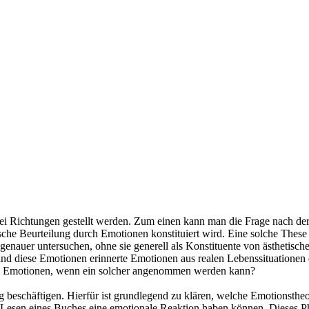
i Richtungen gestellt werden. Zum einen kann man die Frage nach der 
che Beurteilung durch Emotionen konstituiert wird. Eine solche These 
uer untersuchen, ohne sie generell als Konstituente von ästhetischer 
ind diese Emotionen erinnerte Emotionen aus realen Lebenssituationen 
on Emotionen, wenn ein solcher angenommen werden kann?
ung beschäftigen. Hierfür ist grundlegend zu klären, welche Emotionsth
Lesen eines Buches eine emotionale Reaktion haben können. Dieses Phä