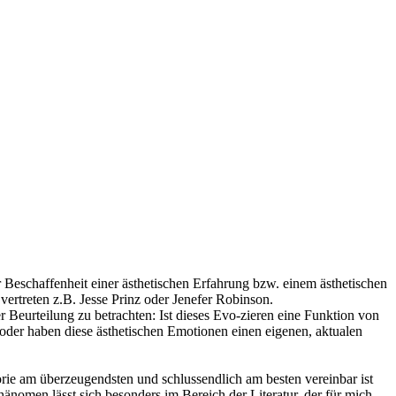
Beschaffenheit einer ästhetischen Erfahrung bzw. einem ästhetischen
vertreten z.B. Jesse Prinz oder Jenefer Robinson.
Beurteilung zu betrachten: Ist dieses Evo-zieren eine Funktion von
oder haben diese ästhetischen Emotionen einen eigenen, aktualen
eorie am überzeugendsten und schlussendlich am besten vereinbar ist
nomen lässt sich besonders im Bereich der Literatur, der für mich