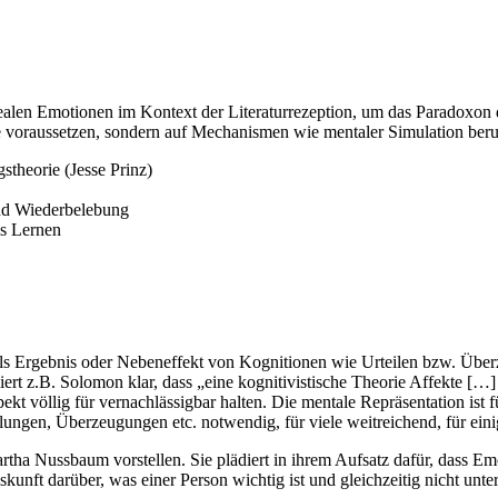
realen Emotionen im Kontext der Literaturrezeption, um das Paradoxon d
 voraussetzen, sondern auf Mechanismen wie mentaler Simulation beruh
theorie (Jesse Prinz)
nd Wiederbelebung
es Lernen
ls Ergebnis oder Nebeneffekt von Kognitionen wie Urteilen bzw. Überz
t z.B. Solomon klar, dass „eine kognitivistische Theorie Affekte […]
kt völlig für vernachlässigbar halten. Die mentale Repräsentation ist 
lungen, Überzeugungen etc. notwendig, für viele weitreichend, für eini
Martha Nussbaum vorstellen. Sie plädiert in ihrem Aufsatz dafür, dass E
kunft darüber, was einer Person wichtig ist und gleichzeitig nicht unte