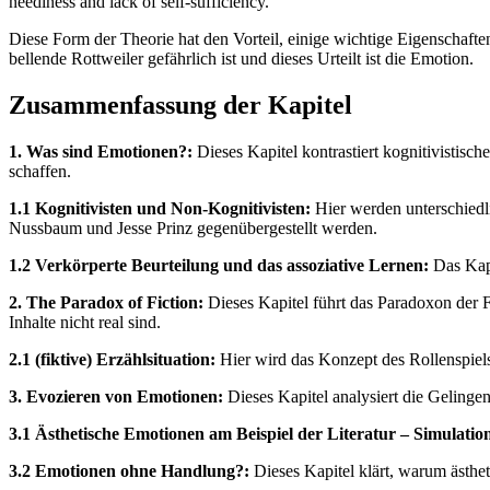
neediness and lack of self-sufficiency.“
Diese Form der Theorie hat den Vorteil, einige wichtige Eigenschafte
bellende Rottweiler gefährlich ist und dieses Urteilt ist die Emotion.
Zusammenfassung der Kapitel
1. Was sind Emotionen?:
Dieses Kapitel kontrastiert kognitivistis
schaffen.
1.1 Kognitivisten und Non-Kognitivisten:
Hier werden unterschiedl
Nussbaum und Jesse Prinz gegenübergestellt werden.
1.2 Verkörperte Beurteilung und das assoziative Lernen:
Das Kapi
2. The Paradox of Fiction:
Dieses Kapitel führt das Paradoxon der F
Inhalte nicht real sind.
2.1 (fiktive) Erzählsituation:
Hier wird das Konzept des Rollenspiel
3. Evozieren von Emotionen:
Dieses Kapitel analysiert die Gelinge
3.1 Ästhetische Emotionen am Beispiel der Literatur – Simulatio
3.2 Emotionen ohne Handlung?:
Dieses Kapitel klärt, warum ästhe