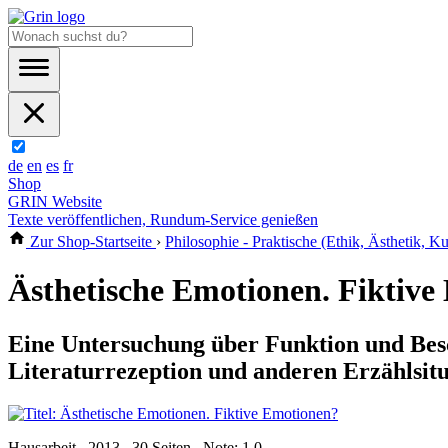
de
en
es
fr
Shop
GRIN Website
Texte veröffentlichen, Rundum-Service genießen
Zur Shop-Startseite
›
Philosophie - Praktische (Ethik, Ästhetik, Kul
Ästhetische Emotionen. Fiktive
Eine Untersuchung über Funktion und Bes
Literaturrezeption und anderen Erzählsit
Hausarbeit , 2013 , 30 Seiten , Note: 1,0