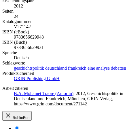
Erscheinungsjahr
2012
Seiten
24
Katalognummer
V271142
ISBN (eBook)
9783656629948
ISBN (Buch)
9783656629931
Sprache
Deutsch
Schlagworte
geschichtspolitik
deutschland
frankreich
eine
analyse
debatten
Produktsicherheit
GRIN Publishing GmbH
Arbeit zitieren
B.A. Mohamet Traore (Autor:in)
, 2012, Geschichtspolitik in
Deutschland und Frankreich, München, GRIN Verlag,
https://www.grin.com/document/271142
Schließen