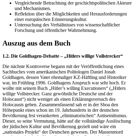
Vergleichende Betrachtung der geschichtspolitischen Akteure
und Mechanismen.
Reflektion über die Möglichkeiten und Herausforderungen
einer europäischen Erinnerungskultur.
Untersuchung des Verhältnisses von wissenschaftlicher
Forschung und öffentlicher Wahrnehmung.
Auszug aus dem Buch
1.2. Die Goldhagen-Debatte – „Hitlers willige Vollstrecker“
Die nächste Kontroverse begann mit der Veröffentlichung eines
Sachbuches vom amerikanischen Politologen Daniel Jonah
Goldhagen, dessen Vater ehemaliger KZ-Häftling und Historiker
war, im Frühling 1996. Goldhagens Anspruch war sehr hoch. Er
wollte mit seinem Buch „Hitler’s willing Executioners“ („Hitlers
willige Vollstrecker. Ganz gewöhnliche Deutsche und der
Holocaust“) nicht weniger als einen Erklärungsversuch des
Holocausts geben. Zusammenfassend sah er in der Shoa den
Höhepunkt eines schon im 19. Jahrhunderts in der deutschen
Bevölkerung fest verankerten „eliminatorischen“ Antisemitismus.
Dieser, so seine Vermutung, hätte auf die vollständige Auslöschung
der jüdischen Kultur und Bevölkerung gezielt und wäre ein
„nationales Projekt“ der Deutschen gewesen. Der Massenmord