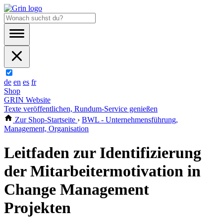
de
en
es
fr
Shop
GRIN Website
Texte veröffentlichen, Rundum-Service genießen
Zur Shop-Startseite
›
BWL - Unternehmensführung,
Management, Organisation
Leitfaden zur Identifizierung
der Mitarbeitermotivation in
Change Management
Projekten