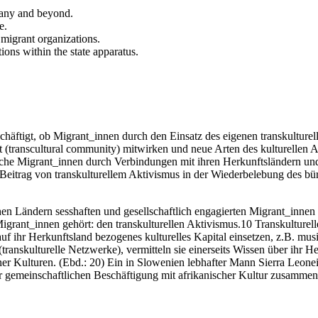
many and beyond.
e.
 migrant organizations.
tions within the state apparatus.
chäftigt, ob Migrant_innen durch den Einsatz des eigenen transkulturell
t (transcultural community) mitwirken und neue Arten des kulturellen A
lche Migrant_innen durch Verbindungen mit ihren Herkunftsländern und
n Beitrag von transkulturellem Aktivismus in der Wiederbelebung des bü
chen Ländern sesshaften und gesellschaftlich engagierten Migrant_innen
Migrant_innen gehört: den transkulturellen Aktivismus.10 Transkulturel
auf ihr Herkunftsland bezogenes kulturelles Kapital einsetzen, z.B. mu
ranskulturelle Netzwerke), vermitteln sie einerseits Wissen über ihr H
ner Kulturen. (Ebd.: 20) Ein in Slowenien lebhafter Mann Sierra Leonei
ur gemeinschaftlichen Beschäftigung mit afrikanischer Kultur zusammen