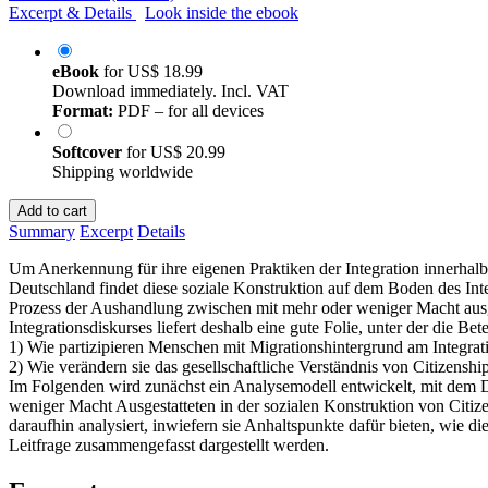
Excerpt & Details
Look inside the ebook
eBook
for
US$ 18.99
Download immediately. Incl. VAT
Format:
PDF – for all devices
Softcover
for
US$ 20.99
Shipping worldwide
Add to cart
Summary
Excerpt
Details
Um Anerkennung für ihre eigenen Praktiken der Integration innerhalb 
Deutschland findet diese soziale Konstruktion auf dem Boden des Integ
Prozess der Aushandlung zwischen mit mehr oder weniger Macht ausges
Integrationsdiskurses liefert deshalb eine gute Folie, unter der die 
1) Wie partizipieren Menschen mit Migrationshintergrund am Integrat
2) Wie verändern sie das gesellschaftliche Verständnis von Citizenshi
Im Folgenden wird zunächst ein Analysemodell entwickelt, mit dem D
weniger Macht Ausgestatteten in der sozialen Konstruktion von Citi
daraufhin analysiert, inwiefern sie Anhaltspunkte dafür bieten, wie di
Leitfrage zusammengefasst dargestellt werden.