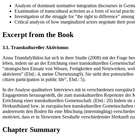
Analysis of dominant normative integration discourses in Ger
Examination of transcultural activism as a form of social practic
Investigation of the struggle for "the right to difference" among
Critical analysis of how marginalized actors negotiate their posi
Excerpt from the Book
3.1. Transkultureller Aktivismus
Anna Triandafyllidou hat sich in ihrer Studie (2008) mit der Frage bes
leben, indem sie an der Errichtung einer transkulturellen Gemeinschaf
“strategischen Einsatz von Wissen, Fertigkeiten und Netzwerken, we
aktivieren” (Ebd.: 4, meine Übersetzung9). Sie sieht den potenzielle
citizen participation in public life”, Ebd.: 5).
In der Analyse qualitativer Interviews mit in verschiedenen europäis
Engagements herausgestellt, die zum transkulturellen Repertoire der 
Errichtung einer transkulturellen Gemeinschaft. (Ebd.: 20) Indem sie 
Herkunftsland bzw. in europäischen transkulturellen Gemeinschaften (t
andererseits den Boden für eine Mischung (intermingling) verschiede
motiviert, dass er in Slowenien Sesshafte verschiedenster Herkunft z
Chapter Summary