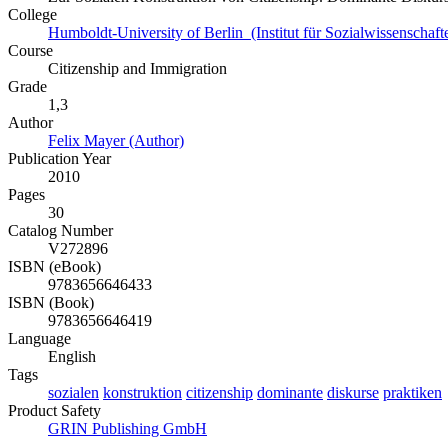
College
Humboldt-University of Berlin (Institut für Sozialwissenschaft
Course
Citizenship and Immigration
Grade
1,3
Author
Felix Mayer (Author)
Publication Year
2010
Pages
30
Catalog Number
V272896
ISBN (eBook)
9783656646433
ISBN (Book)
9783656646419
Language
English
Tags
sozialen
konstruktion
citizenship
dominante
diskurse
praktiken
Product Safety
GRIN Publishing GmbH