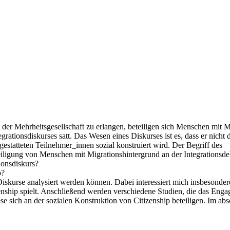
der Mehrheitsgesellschaft zu erlangen, beteiligen sich Menschen mit M
rationsdiskurses satt. Das Wesen eines Diskurses ist es, dass er nicht 
tatteten Teilnehmer_innen sozial konstruiert wird. Der Begriff des
Beteiligung von Menschen mit Migrationshintergrund an der Integrationsde
ionsdiskurs?
p?
iskurse analysiert werden können. Dabei interessiert mich insbesonder
zenship spielt. Anschließend werden verschiedene Studien, die das En
ese sich an der sozialen Konstruktion von Citizenship beteiligen. Im ab