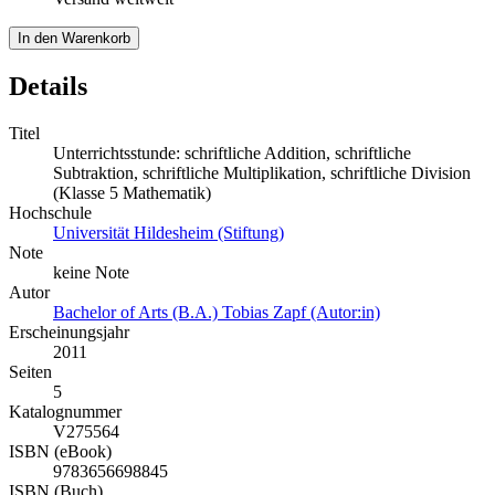
In den Warenkorb
Details
Titel
Unterrichtsstunde: schriftliche Addition, schriftliche
Subtraktion, schriftliche Multiplikation, schriftliche Division
(Klasse 5 Mathematik)
Hochschule
Universität Hildesheim (Stiftung)
Note
keine Note
Autor
Bachelor of Arts (B.A.) Tobias Zapf (Autor:in)
Erscheinungsjahr
2011
Seiten
5
Katalognummer
V275564
ISBN (eBook)
9783656698845
ISBN (Buch)