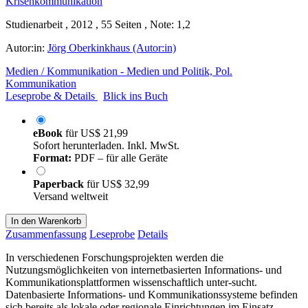
Studienarbeit , 2012 , 55 Seiten , Note: 1,2
Autor:in:
Jörg Oberkinkhaus (Autor:in)
Medien / Kommunikation - Medien und Politik, Pol.
Kommunikation
Leseprobe & Details
Blick ins Buch
eBook
für
US$ 21,99
Sofort herunterladen. Inkl. MwSt.
Format:
PDF – für alle Geräte
Paperback
für
US$ 32,99
Versand weltweit
In den Warenkorb
Zusammenfassung
Leseprobe
Details
In verschiedenen Forschungsprojekten werden die
Nutzungsmöglichkeiten von internetbasierten Informations- und
Kommunikationsplattformen wissenschaftlich unter-sucht.
Datenbasierte Informations- und Kommunikationssysteme befinden
sich bereits als lokale oder regionale Einrichtungen im Einsatz,