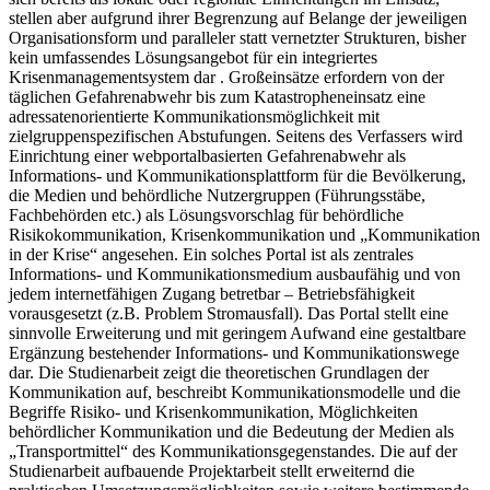
stellen aber aufgrund ihrer Begrenzung auf Belange der jeweiligen
Organisationsform und paralleler statt vernetzter Strukturen, bisher
kein umfassendes Lösungsangebot für ein integriertes
Krisenmanagementsystem dar . Großeinsätze erfordern von der
täglichen Gefahrenabwehr bis zum Katastropheneinsatz eine
adressatenorientierte Kommunikationsmöglichkeit mit
zielgruppenspezifischen Abstufungen. Seitens des Verfassers wird
Einrichtung einer webportalbasierten Gefahrenabwehr als
Informations- und Kommunikationsplattform für die Bevölkerung,
die Medien und behördliche Nutzergruppen (Führungsstäbe,
Fachbehörden etc.) als Lösungsvorschlag für behördliche
Risikokommunikation, Krisenkommunikation und „Kommunikation
in der Krise“ angesehen. Ein solches Portal ist als zentrales
Informations- und Kommunikationsmedium ausbaufähig und von
jedem internetfähigen Zugang betretbar – Betriebsfähigkeit
vorausgesetzt (z.B. Problem Stromausfall). Das Portal stellt eine
sinnvolle Erweiterung und mit geringem Aufwand eine gestaltbare
Ergänzung bestehender Informations- und Kommunikationswege
dar. Die Studienarbeit zeigt die theoretischen Grundlagen der
Kommunikation auf, beschreibt Kommunikationsmodelle und die
Begriffe Risiko- und Krisenkommunikation, Möglichkeiten
behördlicher Kommunikation und die Bedeutung der Medien als
„Transportmittel“ des Kommunikationsgegenstandes. Die auf der
Studienarbeit aufbauende Projektarbeit stellt erweiternd die