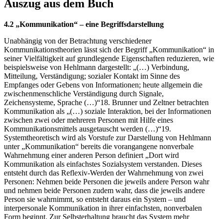
Auszug aus dem Buch
4.2 „Kommunikation“ – eine Begriffsdarstellung
Unabhängig von der Betrachtung verschiedener
Kommunikationstheorien lässt sich der Begriff „Kommunikation“ in
seiner Vielfältigkeit auf grundlegende Eigenschaften reduzieren, wie
beispielsweise von Hehlmann dargestellt: „(…) Verbindung,
Mitteilung, Verständigung; sozialer Kontakt im Sinne des
Empfanges oder Gebens von Informationen; heute allgemein die
zwischenmenschliche Verständigung durch Signale,
Zeichensysteme, Sprache (…)“18. Brunner und Zeltner betrachten
Kommunikation als „(…) soziale Interaktion, bei der Informationen
zwischen zwei oder mehreren Personen mit Hilfe eines
Kommunikationsmittels ausgetauscht werden (…)“19.
Systemtheoretisch wird als Vorstufe zur Darstellung von Hehlmann
unter „Kommunikation“ bereits die vorangangene nonverbale
Wahrnehmung einer anderen Person definiert „Dort wird
Kommunikation als einfachstes Sozialsystem verstanden. Dieses
entsteht durch das Reflexiv-Werden der Wahrnehmung von zwei
Personen: Nehmen beide Personen die jeweils andere Person wahr
und nehmen beide Personen zudem wahr, dass die jeweils andere
Person sie wahrnimmt, so entsteht daraus ein System – und
interpersonale Kommunikation in ihrer einfachsten, nonverbalen
Form beginnt. Zur Selbsterhaltung braucht das System mehr