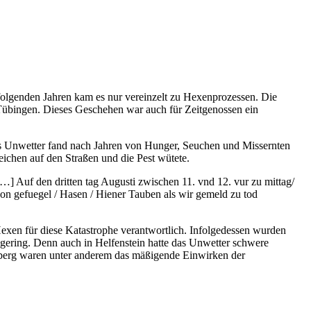
folgenden Jahren kam es nur vereinzelt zu Hexenprozessen. Die
 Tübingen. Dieses Geschehen war auch für Zeitgenossen ein
ses Unwetter fand nach Jahren von Hunger, Seuchen und Missernten
eichen auf den Straßen und die Pest wütete.
…] Auf den dritten tag Augusti zwischen 11. vnd 12. vur zu mittag/
von gefuegel / Hasen / Hiener Tauben als wir gemeld zu tod
exen für diese Katastrophe verantwortlich. Infolgedessen wurden
gering. Denn auch in Helfenstein hatte das Unwetter schwere
mberg waren unter anderem das mäßigende Einwirken der