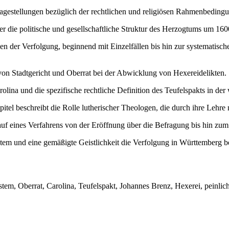
 Fragestellungen bezüglich der rechtlichen und religiösen Rahmenbedi
er die politische und gesellschaftliche Struktur des Herzogtums um 160
en der Verfolgung, beginnend mit Einzelfällen bis hin zur systematis
 von Stadtgericht und Oberrat bei der Abwicklung von Hexereidelikten.
olina und die spezifische rechtliche Definition des Teufelspakts in de
itel beschreibt die Rolle lutherischer Theologen, die durch ihre Lehre
auf eines Verfahrens von der Eröffnung über die Befragung bis hin zum 
ystem und eine gemäßigte Geistlichkeit die Verfolgung in Württemberg b
m, Oberrat, Carolina, Teufelspakt, Johannes Brenz, Hexerei, peinlich