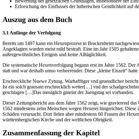
Bewertung der gesetzlichen Grundlagen, insbesondere der Einf
Erforschung des Einflusses der lutherischen Geistlichkeit auf 
Auszug aus dem Buch
3.1 Anfänge der Verfolgung
Bereits um 1497 kann ein Hexenprozess in Brackenheim nachgewiesen 
Angeklagten wurden meist mild bestraft. Eine im Jahr 1505 gehalten
außergewöhnliches Ereignis und keine Alltäglichkeit.
Die systematische Hexenverfolgung begann erst im Jahre 1562. Der A
statt und war deshalb umso verheerender. Diese „kleine Eiszeit“ hat
Erschreckliche Nuewe Zytung. Warhafftiger vnd gruendlicher bericht /
Ist ein solch grausam erschrecklich wetter[…] vnd der schadgeschehn
geschlagen […]Das meniglich gmeint der Juengstag sei vorhanden.
Dieser Zeitungsbericht aus dem Jahre 1562 zeigt, wie gravierend da
1562 mindestens zehn Menschen wegen Hexerei hingerichtet. Diese Za
Schäden verursacht. Dort fielen aber mindestens 60 Frauen der Hex
württembergischen Kirche und der weltlichen Obrigkeit.
Zusammenfassung der Kapitel