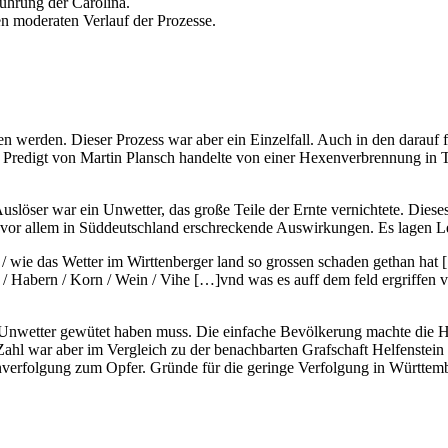
ührung der Carolina.
den moderaten Verlauf der Prozesse.
werden. Dieser Prozess war aber ein Einzelfall. Auch in den darauf 
e Predigt von Martin Plansch handelte von einer Hexenverbrennung in
uslöser war ein Unwetter, das große Teile der Ernte vernichtete. Die
te vor allem in Süddeutschland erschreckende Auswirkungen. Es lagen L
 wie das Wetter im Wirttenberger land so grossen schaden gethan hat [
 / Habern / Korn / Wein / Vihe […]vnd was es auff dem feld ergriffen 
s Unwetter gewütet haben muss. Die einfache Bevölkerung machte die H
hl war aber im Vergleich zu der benachbarten Grafschaft Helfenstein 
enverfolgung zum Opfer. Gründe für die geringe Verfolgung in Württe