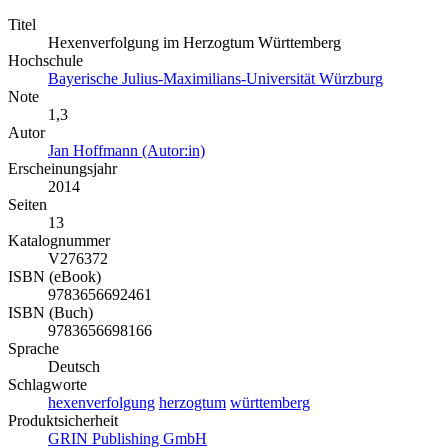
Titel
Hexenverfolgung im Herzogtum Württemberg
Hochschule
Bayerische Julius-Maximilians-Universität Würzburg
Note
1,3
Autor
Jan Hoffmann (Autor:in)
Erscheinungsjahr
2014
Seiten
13
Katalognummer
V276372
ISBN (eBook)
9783656692461
ISBN (Buch)
9783656698166
Sprache
Deutsch
Schlagworte
hexenverfolgung
herzogtum
württemberg
Produktsicherheit
GRIN Publishing GmbH