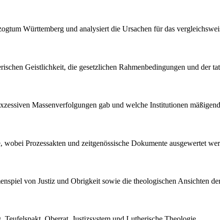
rzogtum Württemberg und analysiert die Ursachen für das vergleichswe
ischen Geistlichkeit, die gesetzlichen Rahmenbedingungen und der tat
xzessiven Massenverfolgungen gab und welche Institutionen mäßigend 
lyse, wobei Prozessakten und zeitgenössische Dokumente ausgewertet we
nspiel von Justiz und Obrigkeit sowie die theologischen Ansichten der
 Teufelspakt, Oberrat, Justizsystem und Lutherische Theologie.