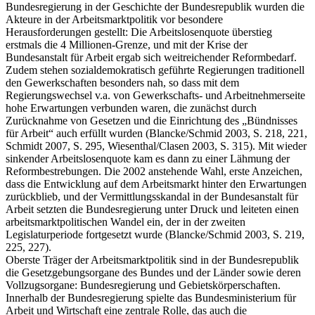
Bundesregierung in der Geschichte der Bundesrepublik wurden die
Akteure in der Arbeitsmarktpolitik vor besondere
Herausforderungen gestellt: Die Arbeitslosenquote überstieg
erstmals die 4 Millionen-Grenze, und mit der Krise der
Bundesanstalt für Arbeit ergab sich weitreichender Reformbedarf.
Zudem stehen sozialdemokratisch geführte Regierungen traditionell
den Gewerkschaften besonders nah, so dass mit dem
Regierungswechsel v.a. von Gewerkschafts- und Arbeitnehmerseite
hohe Erwartungen verbunden waren, die zunächst durch
Zurücknahme von Gesetzen und die Einrichtung des „Bündnisses
für Arbeit“ auch erfüllt wurden (Blancke/Schmid 2003, S. 218, 221,
Schmidt 2007, S. 295, Wiesenthal/Clasen 2003, S. 315). Mit wieder
sinkender Arbeitslosenquote kam es dann zu einer Lähmung der
Reformbestrebungen. Die 2002 anstehende Wahl, erste Anzeichen,
dass die Entwicklung auf dem Arbeitsmarkt hinter den Erwartungen
zurückblieb, und der Vermittlungsskandal in der Bundesanstalt für
Arbeit setzten die Bundesregierung unter Druck und leiteten einen
arbeitsmarktpolitischen Wandel ein, der in der zweiten
Legislaturperiode fortgesetzt wurde (Blancke/Schmid 2003, S. 219,
225, 227).
Oberste Träger der Arbeitsmarktpolitik sind in der Bundesrepublik
die Gesetzgebungsorgane des Bundes und der Länder sowie deren
Vollzugsorgane: Bundesregierung und Gebietskörperschaften.
Innerhalb der Bundesregierung spielte das Bundesministerium für
Arbeit und Wirtschaft eine zentrale Rolle, das auch die