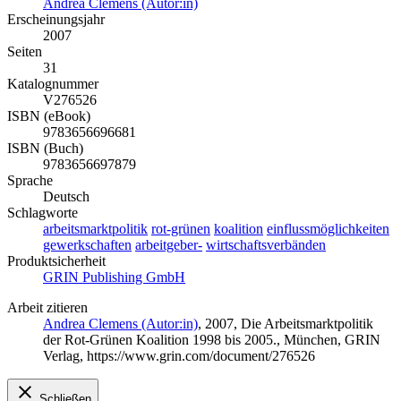
Andrea Clemens (Autor:in)
Erscheinungsjahr
2007
Seiten
31
Katalognummer
V276526
ISBN (eBook)
9783656696681
ISBN (Buch)
9783656697879
Sprache
Deutsch
Schlagworte
arbeitsmarktpolitik
rot-grünen
koalition
einflussmöglichkeiten
gewerkschaften
arbeitgeber-
wirtschaftsverbänden
Produktsicherheit
GRIN Publishing GmbH
Arbeit zitieren
Andrea Clemens (Autor:in)
, 2007, Die Arbeitsmarktpolitik
der Rot-Grünen Koalition 1998 bis 2005., München, GRIN
Verlag, https://www.grin.com/document/276526
Schließen