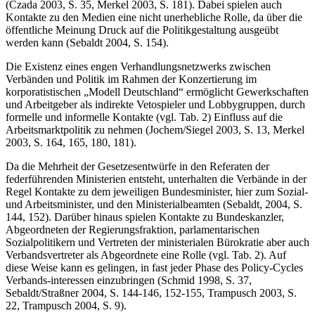
(Czada 2003, S. 35, Merkel 2003, S. 181). Dabei spielen auch
Kontakte zu den Medien eine nicht unerhebliche Rolle, da über die
öffentliche Meinung Druck auf die Politikgestaltung ausgeübt
werden kann (Sebaldt 2004, S. 154).
Die Existenz eines engen Verhandlungsnetzwerks zwischen
Verbänden und Politik im Rahmen der Konzertierung im
korporatistischen „Modell Deutschland“ ermöglicht Gewerkschaften
und Arbeitgeber als indirekte Vetospieler und Lobbygruppen, durch
formelle und informelle Kontakte (vgl. Tab. 2) Einfluss auf die
Arbeitsmarktpolitik zu nehmen (Jochem/Siegel 2003, S. 13, Merkel
2003, S. 164, 165, 180, 181).
Da die Mehrheit der Gesetzesentwürfe in den Referaten der
federführenden Ministerien entsteht, unterhalten die Verbände in der
Regel Kontakte zu dem jeweiligen Bundesminister, hier zum Sozial-
und Arbeitsminister, und den Ministerialbeamten (Sebaldt, 2004, S.
144, 152). Darüber hinaus spielen Kontakte zu Bundeskanzler,
Abgeordneten der Regierungsfraktion, parlamentarischen
Sozialpolitikern und Vertreten der ministerialen Bürokratie aber auch
Verbandsvertreter als Abgeordnete eine Rolle (vgl. Tab. 2). Auf
diese Weise kann es gelingen, in fast jeder Phase des Policy-Cycles
Verbands-interessen einzubringen (Schmid 1998, S. 37,
Sebaldt/Straßner 2004, S. 144-146, 152-155, Trampusch 2003, S.
22, Trampusch 2004, S. 9).