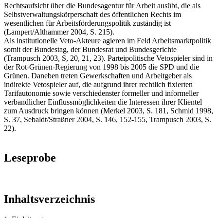
Rechtsaufsicht über die Bundesagentur für Arbeit ausübt, die als
Selbstverwaltungskörperschaft des öffentlichen Rechts im
wesentlichen für Arbeitsförderungspolitik zuständig ist
(Lampert/Althammer 2004, S. 215).
Als institutionelle Veto-Akteure agieren im Feld Arbeitsmarktpolitik
somit der Bundestag, der Bundesrat und Bundesgerichte
(Trampusch 2003, S, 20, 21, 23). Parteipolitische Vetospieler sind in
der Rot-Grünen-Regierung von 1998 bis 2005 die SPD und die
Grünen. Daneben treten Gewerkschaften und Arbeitgeber als
indirekte Vetospieler auf, die aufgrund ihrer rechtlich fixierten
Tarifautonomie sowie verschiedenster formeller und informeller
verbandlicher Einflussmöglichkeiten die Interessen ihrer Klientel
zum Ausdruck bringen können (Merkel 2003, S. 181, Schmid 1998,
S. 37, Sebaldt/Straßner 2004, S. 146, 152-155, Trampusch 2003, S.
22).
Leseprobe
Inhaltsverzeichnis