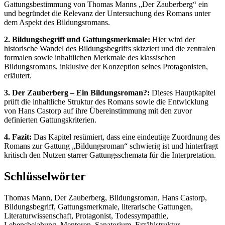
Gattungsbestimmung von Thomas Manns „Der Zauberberg“ ein
und begründet die Relevanz der Untersuchung des Romans unter
dem Aspekt des Bildungsromans.
2. Bildungsbegriff und Gattungsmerkmale:
Hier wird der
historische Wandel des Bildungsbegriffs skizziert und die zentralen
formalen sowie inhaltlichen Merkmale des klassischen
Bildungsromans, inklusive der Konzeption seines Protagonisten,
erläutert.
3. Der Zauberberg – Ein Bildungsroman?:
Dieses Hauptkapitel
prüft die inhaltliche Struktur des Romans sowie die Entwicklung
von Hans Castorp auf ihre Übereinstimmung mit den zuvor
definierten Gattungskriterien.
4. Fazit:
Das Kapitel resümiert, dass eine eindeutige Zuordnung des
Romans zur Gattung „Bildungsroman“ schwierig ist und hinterfragt
kritisch den Nutzen starrer Gattungsschemata für die Interpretation.
Schlüsselwörter
Thomas Mann, Der Zauberberg, Bildungsroman, Hans Castorp,
Bildungsbegriff, Gattungsmerkmale, literarische Gattungen,
Literaturwissenschaft, Protagonist, Todessympathie,
Lebensbejahung, Mentoren, Sanatorium, Erzählstruktur,