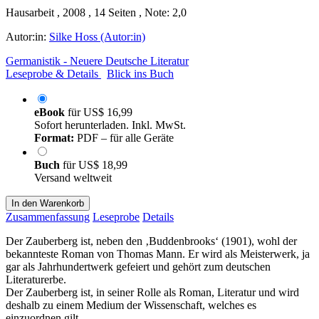
Hausarbeit , 2008 , 14 Seiten , Note: 2,0
Autor:in:
Silke Hoss (Autor:in)
Germanistik - Neuere Deutsche Literatur
Leseprobe & Details
Blick ins Buch
eBook
für
US$ 16,99
Sofort herunterladen. Inkl. MwSt.
Format:
PDF – für alle Geräte
Buch
für
US$ 18,99
Versand weltweit
In den Warenkorb
Zusammenfassung
Leseprobe
Details
Der Zauberberg ist, neben den ‚Buddenbrooks‘ (1901), wohl der
bekannteste Roman von Thomas Mann. Er wird als Meisterwerk, ja
gar als Jahrhundertwerk gefeiert und gehört zum deutschen
Literaturerbe.
Der Zauberberg ist, in seiner Rolle als Roman, Literatur und wird
deshalb zu einem Medium der Wissenschaft, welches es
einzuordnen gilt.