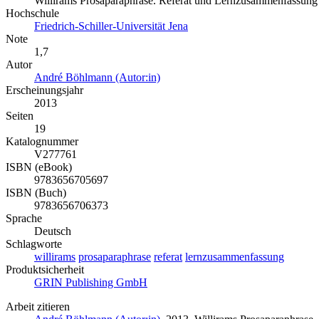
Willirams Prosaparaphrase. Referat und Lernzusammenfassung
Hochschule
Friedrich-Schiller-Universität Jena
Note
1,7
Autor
André Böhlmann (Autor:in)
Erscheinungsjahr
2013
Seiten
19
Katalognummer
V277761
ISBN (eBook)
9783656705697
ISBN (Buch)
9783656706373
Sprache
Deutsch
Schlagworte
willirams
prosaparaphrase
referat
lernzusammenfassung
Produktsicherheit
GRIN Publishing GmbH
Arbeit zitieren