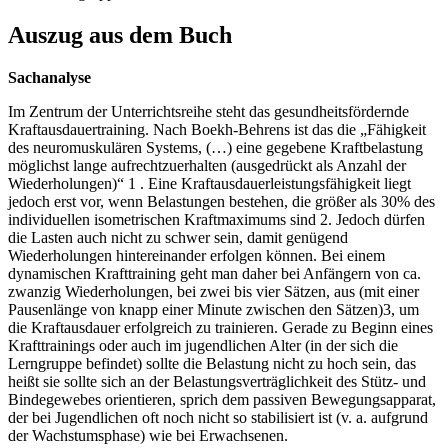
Auszug aus dem Buch
Sachanalyse
Im Zentrum der Unterrichtsreihe steht das gesundheitsfördernde
Kraftausdauertraining. Nach Boekh-Behrens ist das die „Fähigkeit
des neuromuskulären Systems, (…) eine gegebene Kraftbelastung
möglichst lange aufrechtzuerhalten (ausgedrückt als Anzahl der
Wiederholungen)“ 1 . Eine Kraftausdauerleistungsfähigkeit liegt
jedoch erst vor, wenn Belastungen bestehen, die größer als 30% des
individuellen isometrischen Kraftmaximums sind 2. Jedoch dürfen
die Lasten auch nicht zu schwer sein, damit genügend
Wiederholungen hintereinander erfolgen können. Bei einem
dynamischen Krafttraining geht man daher bei Anfängern von ca.
zwanzig Wiederholungen, bei zwei bis vier Sätzen, aus (mit einer
Pausenlänge von knapp einer Minute zwischen den Sätzen)3, um
die Kraftausdauer erfolgreich zu trainieren. Gerade zu Beginn eines
Krafttrainings oder auch im jugendlichen Alter (in der sich die
Lerngruppe befindet) sollte die Belastung nicht zu hoch sein, das
heißt sie sollte sich an der Belastungsverträglichkeit des Stütz- und
Bindegewebes orientieren, sprich dem passiven Bewegungsapparat,
der bei Jugendlichen oft noch nicht so stabilisiert ist (v. a. aufgrund
der Wachstumsphase) wie bei Erwachsenen.