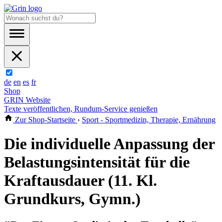
de
en
es
fr
Shop
GRIN Website
Texte veröffentlichen, Rundum-Service genießen
Zur Shop-Startseite
›
Sport - Sportmedizin, Therapie, Ernährung
Die individuelle Anpassung der
Belastungsintensität für die
Kraftausdauer (11. Kl.
Grundkurs, Gymn.)