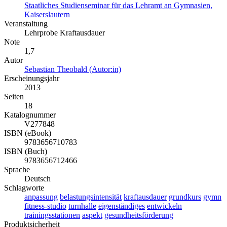
Staatliches Studienseminar für das Lehramt an Gymnasien,
Kaiserslautern
Veranstaltung
Lehrprobe Kraftausdauer
Note
1,7
Autor
Sebastian Theobald (Autor:in)
Erscheinungsjahr
2013
Seiten
18
Katalognummer
V277848
ISBN (eBook)
9783656710783
ISBN (Buch)
9783656712466
Sprache
Deutsch
Schlagworte
anpassung
belastungsintensität
kraftausdauer
grundkurs
gymn
fitness-studio
turnhalle
eigenständiges
entwickeln
trainingsstationen
aspekt
gesundheitsförderung
Produktsicherheit