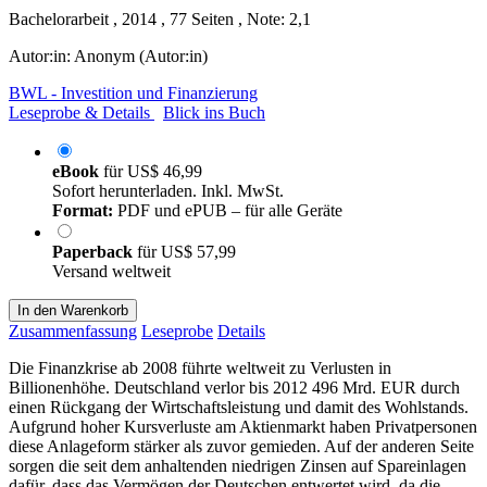
Bachelorarbeit , 2014 , 77 Seiten , Note: 2,1
Autor:in:
Anonym (Autor:in)
BWL - Investition und Finanzierung
Leseprobe & Details
Blick ins Buch
eBook
für
US$ 46,99
Sofort herunterladen. Inkl. MwSt.
Format:
PDF und ePUB – für alle Geräte
Paperback
für
US$ 57,99
Versand weltweit
In den Warenkorb
Zusammenfassung
Leseprobe
Details
Die Finanzkrise ab 2008 führte weltweit zu Verlusten in
Billionenhöhe. Deutschland verlor bis 2012 496 Mrd. EUR durch
einen Rückgang der Wirtschaftsleistung und damit des Wohlstands.
Aufgrund hoher Kursverluste am Aktienmarkt haben Privatpersonen
diese Anlageform stärker als zuvor gemieden. Auf der anderen Seite
sorgen die seit dem anhaltenden niedrigen Zinsen auf Spareinlagen
dafür, dass das Vermögen der Deutschen entwertet wird, da die