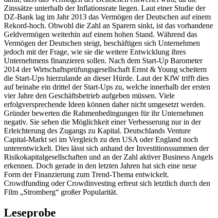
Zinssätze unterhalb der Inflationsrate liegen. Laut einer Studie der
DZ-Bank lag im Jahr 2013 das Vermögen der Deutschen auf einem
Rekord-hoch. Obwohl die Zahl an Sparern sinkt, ist das vorhandene
Geldvermögen weiterhin auf einem hohen Stand. Während das
Vermögen der Deutschen steigt, beschäftigen sich Unternehmen
jedoch mit der Frage, wie sie die weitere Entwicklung ihres
Unternehmens finanzieren sollen. Nach dem Start-Up Barometer
2014 der Wirtschaftsprüfungsgesellschaft Ernst & Young scheitern
die Start-Ups hierzulande an dieser Hürde. Laut der KfW trifft dies
auf beinahe ein drittel der Start-Ups zu, welche innerhalb der ersten
vier Jahre den Geschäftsbetrieb aufgeben müssen. Viele
erfolgversprechende Ideen können daher nicht umgesetzt werden.
Gründer bewerten die Rahmenbedingungen für ihr Unternehmen
negativ. Sie sehen die Möglichkeit einer Verbesserung nur in der
Erleichterung des Zugangs zu Kapital. Deutschlands Venture
Capital-Markt sei im Vergleich zu den USA oder England noch
unterentwickelt. Dies lässt sich anhand der Investitionssummen der
Risikokapitalgesellschaften und an der Zahl aktiver Business Angels
erkennen. Doch gerade in den letzten Jahren hat sich eine neue
Form der Finanzierung zum Trend-Thema entwickelt.
Crowdfunding oder Crowdinvesting erfreut sich letztlich durch den
Film „Stromberg“ großer Popularität.
Leseprobe