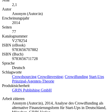
Note
2,1
Autor
Anonym (Autor:in)
Erscheinungsjahr
2014
Seiten
77
Katalognummer
V278254
ISBN (eBook)
9783656707882
ISBN (Buch)
9783656711728
Sprache
Deutsch
Schlagworte
Crowdsourcing
Crowdinvesting;
Crowdfunding
Start-Ups
Prinzipal-Agenten-Theorie
Produktsicherheit
GRIN Publishing GmbH
Arbeit zitieren
Anonym (Autor:in)
, 2014, Analyse des Crowdfunding als
alternative Finanzierungsform für Start-Ups in Deutschland,