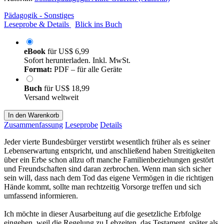
Pädagogik - Sonstiges
Leseprobe & Details
Blick ins Buch
eBook
für
US$ 6,99
Sofort herunterladen. Inkl. MwSt.
Format:
PDF – für alle Geräte
Buch
für
US$ 18,99
Versand weltweit
In den Warenkorb
Zusammenfassung
Leseprobe
Details
Jeder vierte Bundesbürger verstirbt wesentlich früher als es seiner
Lebenserwartung entspricht, und anschließend haben Streitigkeiten
über ein Erbe schon allzu oft manche Familienbeziehungen gestört
und Freundschaften sind daran zerbrochen. Wenn man sich sicher
sein will, dass nach dem Tod das eigene Vermögen in die richtigen
Hände kommt, sollte man rechtzeitig Vorsorge treffen und sich
umfassend informieren.
Ich möchte in dieser Ausarbeitung auf die gesetzliche Erbfolge
eingehen, weil die Regelung zu Lebzeiten, das Testament, später als