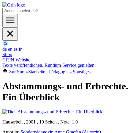
de
en
es
fr
Shop
GRIN Website
Texte veröffentlichen, Rundum-Service genießen
Zur Shop-Startseite
›
Pädagogik - Sonstiges
Abstammungs- und Erbrechte.
Ein Überblick
Hausarbeit , 2001 , 10 Seiten , Note: 1,0
Autor:in:
Sonderpädagogin Anne Graefen (Autor:in)