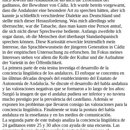
gaditanos, der Bewohner von Cádiz. Ich wurde bereits vorgewarnt,
dass die Andalusier eine besondere Art zu sprechen hätten, aber ich
kannte ja schließlich verschiedene Dialekte aus Deutschland und
stellte mich dieser Herausforderung. Was mich allerdings sehr
überraschte, war die Tatsache, dass man kaum eine Person antraf,
die sich nicht dieser Sprechweise bediente. Anfangs zweifelte ich
sogar daran, ob die Menschen dort überhaupt Standardspanisch
sprechen können. Diese Kuriosität erweckte letztendlich mein
Interesse, das Sprachbewusstsein der jüngeren Generation in Cádiz
in der empirischen Untersuchung zu erforschen. Im Fokus meines
Interesses stehen vor allem die Rolle der Kultur und die Aufnahme
der Varietät in der Öffentlichkeit.
La primera parte de esta tesina investiga el desarrollo de la
conciencia lingüística de los andaluces. El enfoque se concentra en
las úlitmas décadas después del establecimiento del Estatuto de
Autonomía de Andalucía. Se discute el desarrollo del habla andaluza
y las valoraciones negativas que se formaron a lo largo de los años:
Surgió la imagen de que el andaluz pudiera ser inferior y no tuviera
mucho prestigio por la prevalencia del castellano. Además se
exponen los problemas que llevaron consigo las valoraciones para la
conciencia lingüística. Finalmente se trata la postura del habla
andaluza en la enseñanza y en los medios de comunicación.
La segunda parte de este trabajo analiza la conciencia lingüística de
24 gaditanos entre 25 y 30 años con ayuda de una encuesta. Las