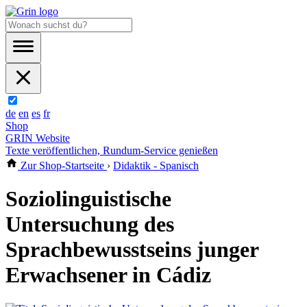
de
en
es
fr
Shop
GRIN Website
Texte veröffentlichen, Rundum-Service genießen
Zur Shop-Startseite
›
Didaktik - Spanisch
Soziolinguistische
Untersuchung des
Sprachbewusstseins junger
Erwachsener in Cádiz