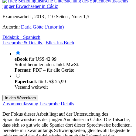
Examensarbeit , 2013 , 110 Seiten , Note: 1,5
Autor:in:
Daria Götte (Autor:in)
Didaktik - Spanisch
Leseprobe & Details
Blick ins Buch
eBook
für
US$ 42,99
Sofort herunterladen. Inkl. MwSt.
Format:
PDF – für alle Geräte
Paperback
für
US$ 55,99
Versand weltweit
In den Warenkorb
Zusammenfassung
Leseprobe
Details
Der Fokus dieser Arbeit liegt auf der Untersuchung des
Sprachbewusstseins der jungen Andalusier in Cádiz. Die Tatsache,
dass sich so gut wie alle Spanier dort dieser Sprechweise bedienten,
bereitete mir zwar anfangs Schwierigkeiten, gleichwohl begeisterte
mich sowohl das Andalusische als auch die Lebenslust der