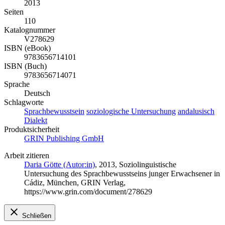
2013
Seiten
110
Katalognummer
V278629
ISBN (eBook)
9783656714101
ISBN (Buch)
9783656714071
Sprache
Deutsch
Schlagworte
Sprachbewusstsein
soziologische Untersuchung
andalusisch
Dialekt
Produktsicherheit
GRIN Publishing GmbH
Arbeit zitieren
Daria Götte (Autor:in)
, 2013, Soziolinguistische
Untersuchung des Sprachbewusstseins junger Erwachsener in
Cádiz, München, GRIN Verlag,
https://www.grin.com/document/278629
Schließen