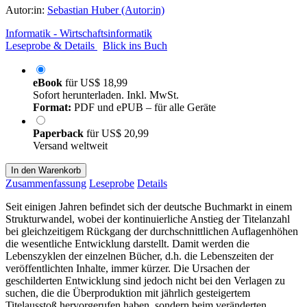
Autor:in:
Sebastian Huber (Autor:in)
Informatik - Wirtschaftsinformatik
Leseprobe & Details
Blick ins Buch
eBook
für
US$ 18,99
Sofort herunterladen. Inkl. MwSt.
Format:
PDF und ePUB – für alle Geräte
Paperback
für
US$ 20,99
Versand weltweit
In den Warenkorb
Zusammenfassung
Leseprobe
Details
Seit einigen Jahren befindet sich der deutsche Buchmarkt in einem
Strukturwandel, wobei der kontinuierliche Anstieg der Titelanzahl
bei gleichzeitigem Rückgang der durchschnittlichen Auflagenhöhen
die wesentliche Entwicklung darstellt. Damit werden die
Lebenszyklen der einzelnen Bücher, d.h. die Lebenszeiten der
veröffentlichten Inhalte, immer kürzer. Die Ursachen der
geschilderten Entwicklung sind jedoch nicht bei den Verlagen zu
suchen, die die Überproduktion mit jährlich gesteigertem
Titelausstoß hervorgerufen haben, sondern beim veränderten