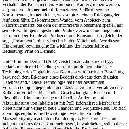
Verhalten der Konsumenten. Homogene Käufergruppen werden,
aufgrund von immer mehr differenzierten Bedürfnissen der
Konsumenten, immer kleiner, was somit zu einem Rückgang der
Auflagen führt. Es kommt zum Wandel vom Anbieter- zum
Käuferbuchmarkt, bei dem der informierte Konsument speziell auf
seine Erwartungen abgestimmte Produkte erwartet und angeboten
bekommt. Der Kunde als Produzent und Konsument zugleich, der
sog. „Prosument“, rückt vermehrt in den Mittelpunkt. Vor diesem
Hintergrund gewinnt eine Entwicklung der letzten Jahre an
Bedeutung: Print on Demand.
Unter Print on Demand (PoD) versteht man „die kurzfristige,
bedarfsorientierte Herstellung von Printprodukten mittels der
Technologie des Digitaldrucks. Gedruckt wird nach der Bestellung,
bzw. nach dem Erkennen eines Bedarfs direkt aus dem digitalen
Datenbestand.“ Diese Technologie hat unter bestimmten
Vorraussetzungen gegenüber den klassischen Druckverfahren eine
Rolle von Vorteilen hinsichtlich Geschwindigkeit, Kosten und
Flexibilität. Eine kurzfristige und flexible Änderung und
Aktualisierung von Inhalten ist mit PoD jederzeit realisierbar und
bietet nicht nur Verlagen neue Chancen und Möglichkeiten. Ob sich
allerdings euphorische Bewertungen wie „Individuelle
Massenfertigung macht dem Kunden Spaß, kostet nicht viel und
steigert den Umsatz des Unternehmens“, bewahrheiten, soll in dieser
Arbeit im Folgenden, speziell aus Sicht des Buchverlags,