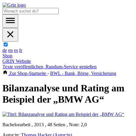
de
en
es
fr
Shop
GRIN Website
Texte veröffentlichen, Rundum-Service genießen
Zur Shop-Startseite
›
BWL - Bank, Börse, Versicherung
Bilanzanalyse und Rating am
Beispiel der „BMW AG“
Bachelorarbeit , 2013 , 48 Seiten , Note: 2,0
Autor:in:
Thomas Hacker (Autor:in)