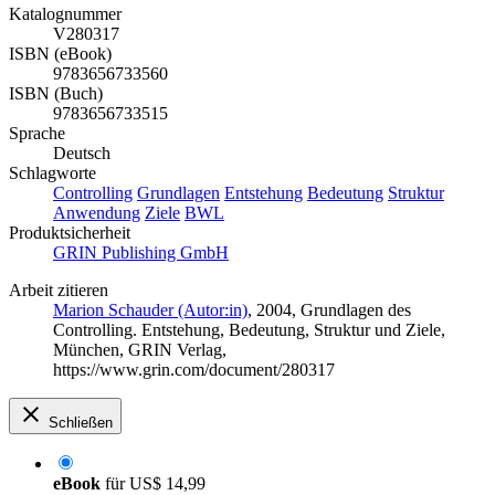
Katalognummer
V280317
ISBN (eBook)
9783656733560
ISBN (Buch)
9783656733515
Sprache
Deutsch
Schlagworte
Controlling
Grundlagen
Entstehung
Bedeutung
Struktur
Anwendung
Ziele
BWL
Produktsicherheit
GRIN Publishing GmbH
Arbeit zitieren
Marion Schauder (Autor:in)
, 2004, Grundlagen des
Controlling. Entstehung, Bedeutung, Struktur und Ziele,
München, GRIN Verlag,
https://www.grin.com/document/280317
Schließen
eBook
für
US$ 14,99