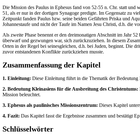
Die Mission des Paulus in Ephesus fand von 52-55 n. Chr. statt und w
51, als er nur in der dortigen Synagoge predigte. Im Gegensatz zu vi
Zeitpunkt fanden Paulus bzw. seine beiden Gefährten Priska und Aquila
Johannestaufe und nicht der Taufe im Namen Jesu Christi, d.h. die von
Als zweite Phase benennt er den dreimonatigen Abschnitt im Jahr 52 
überwarf und gezwungen war, sich zurückzuziehen. In diesem Zusamme
Orten in der Regel bei seinesgleichen, d.h. bei Juden, beginnt. Die dr
zuvor entstandenen Konflikte zurückziehen musste.
Zusammenfassung der Kapitel
1. Einleitung:
Diese Einleitung führt in die Thematik der Bedeutung 
2. Bedeutung Kleinasiens für die Ausbreitung des Christentums:
Mission beleuchtet.
3. Ephesus als paulinisches Missionszentrum:
Dieses Kapitel unters
4. Fazit:
Das Kapitel fasst die Ergebnisse zusammen und bestätigt Eph
Schlüsselwörter