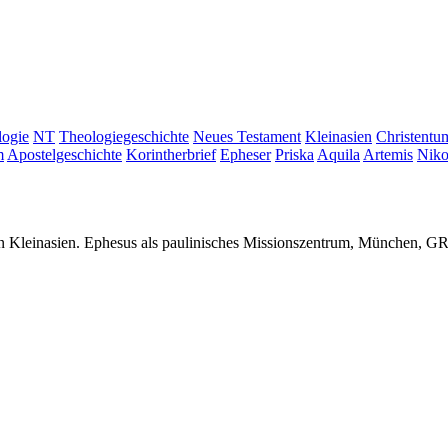
logie
NT
Theologiegeschichte
Neues Testament
Kleinasien
Christentu
m
Apostelgeschichte
Korintherbrief
Epheser
Priska
Aquila
Artemis
Niko
in Kleinasien. Ephesus als paulinisches Missionszentrum, München, 