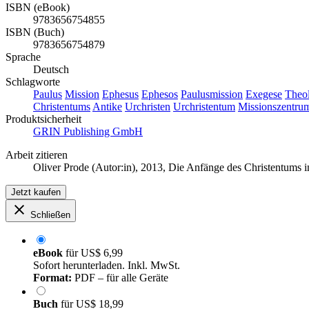
ISBN (eBook)
9783656754855
ISBN (Buch)
9783656754879
Sprache
Deutsch
Schlagworte
Paulus
Mission
Ephesus
Ephesos
Paulusmission
Exegese
Theo
Christentums
Antike
Urchristen
Urchristentum
Missionszentru
Produktsicherheit
GRIN Publishing GmbH
Arbeit zitieren
Oliver Prode (Autor:in)
, 2013, Die Anfänge des Christentums 
Jetzt kaufen
Schließen
eBook
für
US$ 6,99
Sofort herunterladen. Inkl. MwSt.
Format:
PDF – für alle Geräte
Buch
für
US$ 18,99