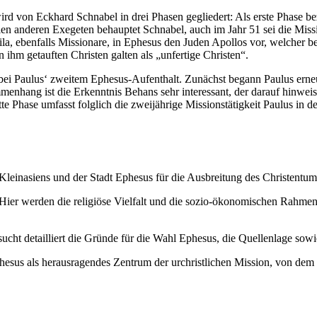
ird von Eckhard Schnabel in drei Phasen gegliedert: Als erste Phase b
elen anderen Exegeten behauptet Schnabel, auch im Jahr 51 sei die Miss
, ebenfalls Missionare, in Ephesus den Juden Apollos vor, welcher berei
 ihm getauften Christen galten als „unfertige Christen“.
bei Paulus‘ zweitem Ephesus-Aufenthalt. Zunächst begann Paulus erneut
nhang ist die Erkenntnis Behans sehr interessant, der darauf hinweis
itte Phase umfasst folglich die zweijährige Missionstätigkeit Paulus in 
Kleinasiens und der Stadt Ephesus für die Ausbreitung des Christentum
Hier werden die religiöse Vielfalt und die sozio-ökonomischen Rahmenb
ucht detailliert die Gründe für die Wahl Ephesus, die Quellenlage sowie
esus als herausragendes Zentrum der urchristlichen Mission, von dem au