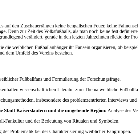
b es auf den Zuschauerrängen keine bengalischen Feuer, keine Fahnen
. Denn zur Zeit des Volksfußballs, als man noch keine fest definierten
h grundlegend verändert, gerade in den letzten Jahrzehnten rückte der P
 die weiblichen Fußballanhänger ihr Fansein organisieren, ob beispie
 und dem Umfeld des Vereins bestehen.
eiblicher Fußballfans und Formulierung der Forschungsfrage.
ckenhaften wissenschaftlichen Literatur zum Thema weibliche Fußballfa
rschungsmethoden, insbesondere des problemzentrierten Interviews und
die Stadt Kaiserslautern und die umgebende Region:
Analyse des Vere
all-Fankultur und der Bedeutung von Ritualen und Symbolen.
 der Problematik bei der Charakterisierung weiblicher Fangruppen.