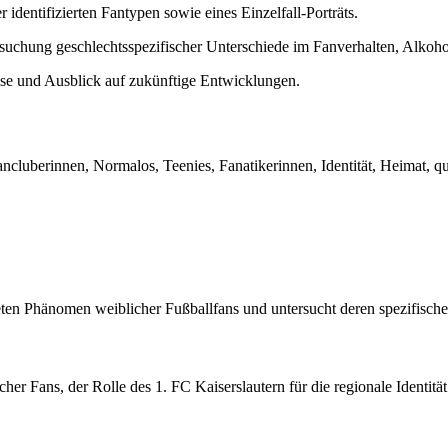
er identifizierten Fantypen sowie eines Einzelfall-Porträts.
uchung geschlechtsspezifischer Unterschiede im Fanverhalten, Alkoho
e und Ausblick auf zukünftige Entwicklungen.
ancluberinnen, Normalos, Teenies, Fanatikerinnen, Identität, Heimat, q
teten Phänomen weiblicher Fußballfans und untersucht deren spezifisch
er Fans, der Rolle des 1. FC Kaiserslautern für die regionale Identitä