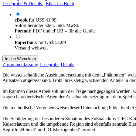
Leseprobe & Details
Blick ins Buch
eBook
für
US$ 41,99
Sofort herunterladen. Inkl. MwSt.
Format:
PDF und ePUB – für alle Geräte
Paperback
für
US$ 54,99
Versand weltweit
In den Warenkorb
Zusammenfassung
Leseprobe
Details
Die wissenschaftliche Auseinandersetzung mit dem „Phänomen“ weiblic
Aufsätzen abgefasst sind. Trotz ihres stetig wachsenden Anteils in de
Im Rahmen dieser Arbeit soll nun der Frage nachgegangen werden, wie
sogar charakteristische Arten der Auseinandersetzung mit dem Spiel
Die methodische Vorgehensweise dieser Untersuchung bildet hierbei vo
Die Schilderung der besonderen Situation des Fußballclubs 1. FC Kai
Kaiserslautern und die umgebende Region sind ebenfalls zentrale El
Begriffe ‚Heimat‘ und ‚Ortsbezogenheit‘ erörtert.