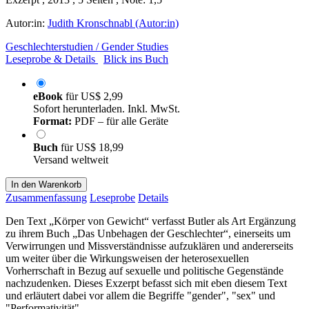
Autor:in:
Judith Kronschnabl (Autor:in)
Geschlechterstudien / Gender Studies
Leseprobe & Details
Blick ins Buch
eBook
für
US$ 2,99
Sofort herunterladen. Inkl. MwSt.
Format:
PDF – für alle Geräte
Buch
für
US$ 18,99
Versand weltweit
In den Warenkorb
Zusammenfassung
Leseprobe
Details
Den Text „Körper von Gewicht“ verfasst Butler als Art Ergänzung
zu ihrem Buch „Das Unbehagen der Geschlechter“, einerseits um
Verwirrungen und Missverständnisse aufzuklären und andererseits
um weiter über die Wirkungsweisen der heterosexuellen
Vorherrschaft in Bezug auf sexuelle und politische Gegenstände
nachzudenken. Dieses Exzerpt befasst sich mit eben diesem Text
und erläutert dabei vor allem die Begriffe "gender", "sex" und
"Performativität".