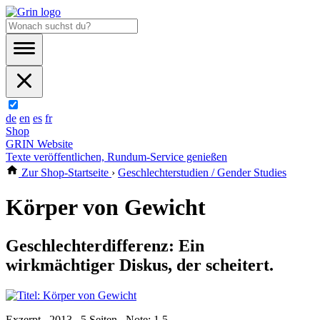
de
en
es
fr
Shop
GRIN Website
Texte veröffentlichen, Rundum-Service genießen
Zur Shop-Startseite
›
Geschlechterstudien / Gender Studies
Körper von Gewicht
Geschlechterdifferenz: Ein
wirkmächtiger Diskus, der scheitert.
Exzerpt , 2013 , 5 Seiten , Note: 1,5