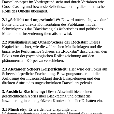
Darstellerkörper im Vordergrund steht und durch Verfahren wie
Cross-Casting und bewusste Selbstinszenierung die dramatische
Rolle des Othello überlagert.
2.1 „Schlicht und ungeschminkt“:
Es wird untersucht, wie durch
Ironie und die direkte Konfrontation des Publikums mit der
Schminkpraxis das Blackfacing als ästhetisches und politisches
Mittel in der Inszenierung thematisiert wird.
2.2 Musikalisierung: Othello/Scheer der Rockstar:
Dieses
Kapitel beleuchtet, wie die zahlreichen Musikeinlagen und die
tänzerische Performance Scheers als „Rockstar“ dazu dienen, den
Fokus von der psychologischen Rollenzeichnung auf den
phänomenalen Körper zu verschieben.
2.3 Alexander Scheers Körperlichkeit:
Hier wird der Fokus auf
Scheers körperliche Erscheinung, Bewegungsmuster und die
Auflösung der Illusionsbildung durch Einspielungen und den
direkten Auftritt des ungeschminkten Darstellers gelenkt.
3. Ausblick: Blackfacing:
Dieser Abschnitt bietet einen
geschichtlichen Abriss über Blackfacing und ordnet die
Inszenierung in einen größeren Kontext aktueller Debatten ein.
3.1 Minstrelsy:
Es werden die Ursprünge und
Wirkungsmechanismen der historischen Minstrel-Shows sowie