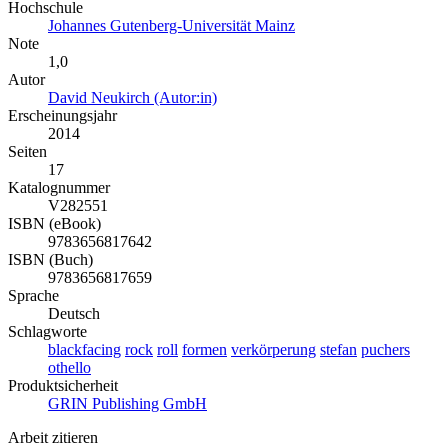
Hochschule
Johannes Gutenberg-Universität Mainz
Note
1,0
Autor
David Neukirch (Autor:in)
Erscheinungsjahr
2014
Seiten
17
Katalognummer
V282551
ISBN (eBook)
9783656817642
ISBN (Buch)
9783656817659
Sprache
Deutsch
Schlagworte
blackfacing
rock
roll
formen
verkörperung
stefan
puchers
othello
Produktsicherheit
GRIN Publishing GmbH
Arbeit zitieren