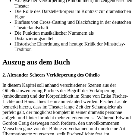
Analyse der Verkörperung (Embodiment) im zeitgenössischen
Theater
Die Rolle des Darstellerkörpers im Kontrast zur dramatischen
Figur
Einfluss von Cross-Casting und Blackfacing in der deutschen
Theaterlandschaft
Die Funktion musikalischer Nummern als
Distanzierungsmittel
Historische Einordnung und heutige Kritik der Minstrelsy-
Tradition
Auszug aus dem Buch
2. Alexander Scheers Verkörperung des Othello
In diesem Kapitel soll anhand verschiedener Szenen aus der
Othello-Inszenierung Puchers der Begriff der Verkörperung
(embodiment) und der Körperlichkeit im Sinne von Erika Fischer-
Lichte und Hans-Thies Lehmann erläutert werden. Fischer-Lichte
bemerkt hierzu, dass im Theater lange Zeit der Schauspieler als
perfekt galt, der möglichst komplett in seiner dramatis personae
aufgeht und hinter ihr nicht mehr zu erkennen ist. Während Edward
Gordon Craig deswegen noch forderte, den unvollkommenen
Menschen ganz von der Bühne zu verbannen und durch eine Art
Übermarionette zu ersetzen, stellt Fischer-Lichte fest, im