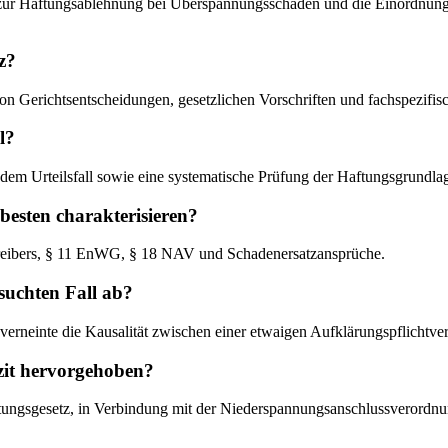
m zur Haftungsablehnung bei Überspannungsschäden und die Einordnu
z?
on Gerichtsentscheidungen, gesetzlichen Vorschriften und fachspezifisch
l?
mit dem Urteilsfall sowie eine systematische Prüfung der Haftungsgrundl
 besten charakterisieren?
reibers, § 11 EnWG, § 18 NAV und Schadenersatzansprüche.
uchten Fall ab?
d verneinte die Kausalität zwischen einer etwaigen Aufklärungspflichtv
zit hervorgehoben?
tungsgesetz, in Verbindung mit der Niederspannungsanschlussverordnung