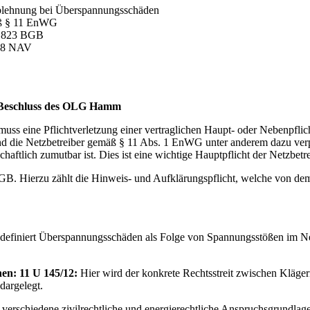
ablehnung bei Überspannungsschäden
äß § 11 EnWG
§ 823 BGB
 18 NAV
n Beschluss des OLG Hamm
 eine Pflichtverletzung einer vertraglichen Haupt- oder Nebenpflicht
d die Netzbetreiber gemäß § 11 Abs. 1 EnWG unter anderem dazu verpfli
haftlich zumutbar ist. Dies ist eine wichtige Hauptpflicht der Netzbetr
GB. Hierzu zählt die Hinweis- und Aufklärungspflicht, welche von dem
definiert Überspannungsschäden als Folge von Spannungsstößen im Netz
en: 11 U 145/12:
Hier wird der konkrete Rechtsstreit zwischen Kläge
dargelegt.
rt verschiedene zivilrechtliche und energierechtliche Anspruchsgrundla