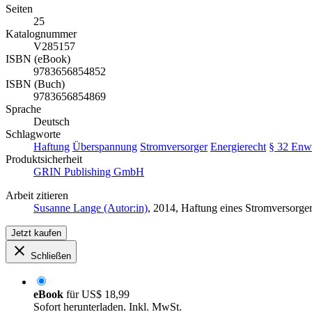
Seiten
25
Katalognummer
V285157
ISBN (eBook)
9783656854852
ISBN (Buch)
9783656854869
Sprache
Deutsch
Schlagworte
Haftung
Überspannung
Stromversorger
Energierecht
§ 32 En
Produktsicherheit
GRIN Publishing GmbH
Arbeit zitieren
Susanne Lange (Autor:in)
, 2014, Haftung eines Stromversorg
Jetzt kaufen
Schließen
eBook
für
US$ 18,99
Sofort herunterladen. Inkl. MwSt.