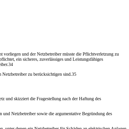
 vorliegen und der Netzbetreiber müsste die Pflichtverletzung zu
chtet, ein sicheres, zuverlässiges und Leistungsfähiges
eiber.34
 Netzbetreiber zu berücksichtigen sind.35
 und skizziert die Fragestellung nach der Haftung des
rn und Netzbetreiber sowie die argumentative Begründung des
gen, unter denen ein Netzbetreiber für Schäden an elektrischen Anlagen