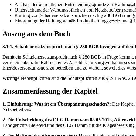
Analyse der gerichtlichen Entscheidungsgründe zur Haftungs
Untersuchung der Wartungspflichten von Netzbetreibern gem
Prüfung von Schadenersatzansprüchen nach § 280 BGB und 
Einordnung der Haftung gemäß Produkthaftungsgesetz und §
Auszug aus dem Buch
3.1.1. Schadenersatzanspruch nach § 280 BGB bezogen auf de
Damit ein Schadenersatzanspruch nach § 280 BGB in Frage kommt, muss
vertreten haben. Im Rahmen eines Anschlussnutzungsverhältnisses sin
Energieversorgungsnetz zu betreiben und zu warten, soweit dies wirtsc
Wichtige Nebenpflichten sind die Schutzpflichten aus § 241 Abs. 2 B
Zusammenfassung der Kapitel
1. Einführung: Was ist ein Überspannungsschaden?:
Das Kapitel 
Netzbetreibers.
2. Die Entscheidung des OLG Hamm vom 08.05.2013, Aktenzeich
Landgerichts Bielefeld und des OLG Hamm für die Klageabweisung 
3. Die Haftung des Stromversorgers:
Dieses Kapitel prüft detaillie