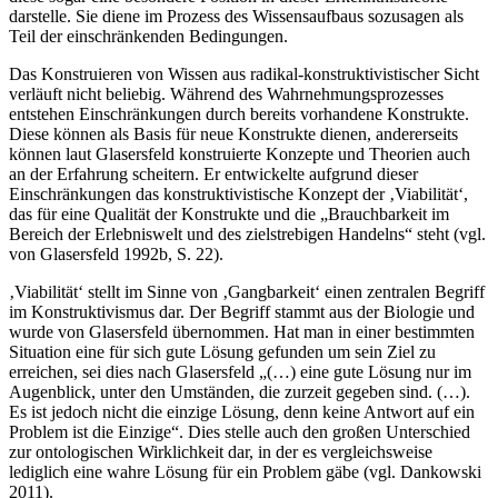
darstelle. Sie diene im Prozess des Wissensaufbaus sozusagen als
Teil der einschränkenden Bedingungen.
Das Konstruieren von Wissen aus radikal-konstruktivistischer Sicht
verläuft nicht beliebig. Während des Wahrnehmungsprozesses
entstehen Einschränkungen durch bereits vorhandene Konstrukte.
Diese können als Basis für neue Konstrukte dienen, andererseits
können laut Glasersfeld konstruierte Konzepte und Theorien auch
an der Erfahrung scheitern. Er entwickelte aufgrund dieser
Einschränkungen das konstruktivistische Konzept der ‚Viabilität‘,
das für eine Qualität der Konstrukte und die „Brauchbarkeit im
Bereich der Erlebniswelt und des zielstrebigen Handelns“ steht (vgl.
von Glasersfeld 1992b, S. 22).
‚Viabilität‘ stellt im Sinne von ‚Gangbarkeit‘ einen zentralen Begriff
im Konstruktivismus dar. Der Begriff stammt aus der Biologie und
wurde von Glasersfeld übernommen. Hat man in einer bestimmten
Situation eine für sich gute Lösung gefunden um sein Ziel zu
erreichen, sei dies nach Glasersfeld „(…) eine gute Lösung nur im
Augenblick, unter den Umständen, die zurzeit gegeben sind. (…).
Es ist jedoch nicht die einzige Lösung, denn keine Antwort auf ein
Problem ist die Einzige“. Dies stelle auch den großen Unterschied
zur ontologischen Wirklichkeit dar, in der es vergleichsweise
lediglich eine wahre Lösung für ein Problem gäbe (vgl. Dankowski
2011).