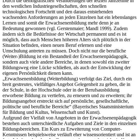
Durch die demografischen Veränderungen der letzten Jahrzehnte in
den westlichen Industriegesellschaften, den schnellen
technologischen Fortschritt und den daraus entstehenden
wachsenden Anforderungen an jeden Einzelnen hat ein lebenslanges
Lernen und somit die Erwachsenenbildung mehr denn je an
Bedeutung gewonnen (vgl. Gerstenmaier; Mandl 1999). Zudem
ändern sich die Bedürfnisse der Wirtschaft permanent und es ist
möglich, dass auch Menschen höheren Alters sich plötzlich in der
Situation befinden, einen neuen Beruf erlernen und eine
Umschulung antreten zu müssen. Doch nicht nur die berufliche
(Weiter-)Bildung ist ein Bestandteil der Erwachsenenpädagogik,
sondern auch viele andere Bereiche, in denen sowohl ein zweiter
Bildungsweg eine Lücke schließen, als auch der Entwicklung der
eigenen Persönlichkeit dienen kann.
„Erwachsenenbildung (Weiterbildung) verfolgt das Ziel, durch ein
breit gestreutes, vielfältiges Angebot Gelegenheit zu geben, die in
der Schule, in der Hochschule oder in der Berufsausbildung
erworbene Bildung zu vertiefen, zu erneuern und zu erweitern; ihr
Bildungsangebot erstreckt sich auf persönliche, gesellschaftliche,
politische und berufliche Bereiche“ (Bayerisches Staatsministerium
für Bildung und Kultus, Wissenschaft und Kunst).
Aufgrund der Vielfalt von Angeboten in der Erwachsenenpädagogik
bestehen auch unterschiedliche Aufgaben und Ziele in den einzelnen
Bildungsbereichen. Ein Kurs zu Erweiterung von Computer-
Kenntnissen beispielsweise verläuft eher wissensorientiert und ist an