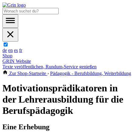
de
en
es
fr
Shop
GRIN Website
Texte veröffentlichen, Rundum-Service genießen
Zur Shop-Startseite
›
Pädagogik - Berufsbildung, Weiterbildung
Motivationsprädikatoren in
der Lehrerausbildung für die
Berufspädagogik
Eine Erhebung