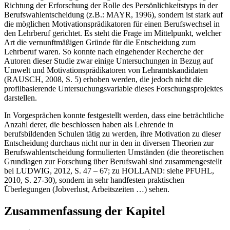
Richtung der Erforschung der Rolle des Persönlichkeitstyps in der
Berufswahlentscheidung (z.B.: MAYR, 1996), sondern ist stark auf
die möglichen Motivationsprädikatoren für einen Berufswechsel in
den Lehrberuf gerichtet. Es steht die Frage im Mittelpunkt, welcher
Art die vernunftmäßigen Gründe für die Entscheidung zum
Lehrberuf waren. So konnte nach eingehender Recherche der
Autoren dieser Studie zwar einige Untersuchungen in Bezug auf
Umwelt und Motivationsprädikatoren von Lehramtskandidaten
(RAUSCH, 2008, S. 5) erhoben werden, die jedoch nicht die
profilbasierende Untersuchungsvariable dieses Forschungsprojektes
darstellen.
In Vorgesprächen konnte festgestellt werden, dass eine beträchtliche
Anzahl derer, die beschlossen haben als Lehrende in
berufsbildenden Schulen tätig zu werden, ihre Motivation zu dieser
Entscheidung durchaus nicht nur in den in diversen Theorien zur
Berufswahlentscheidung formulierten Umständen (die theoretischen
Grundlagen zur Forschung über Berufswahl sind zusammengestellt
bei LUDWIG, 2012, S. 47 – 67; zu HOLLAND: siehe PFUHL,
2010, S. 27-30), sondern in sehr handfesten praktischen
Überlegungen (Jobverlust, Arbeitszeiten …) sehen.
Zusammenfassung der Kapitel