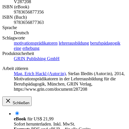
V287208
ISBN (eBook)
9783656877356
ISBN (Buch)
9783656877363
Sprache
Deutsch
Schlagworte
motivationsprädikatoren
lehrerausbildung
berufspädagogik
eine
erhebung
Produktsicherheit
GRIN Publishing GmbH
Arbeit zitieren
Mag. Erich Hackl (Autor:in)
,
Stefan Illedits (Autor:in)
, 2014,
Motivationsprädikatoren in der Lehrerausbildung für die
Berufspädagogik, München, GRIN Verlag,
https://www.grin.com/document/287208
Schließen
eBook
für
US$ 21,99
Sofort herunterladen. Inkl. MwSt.