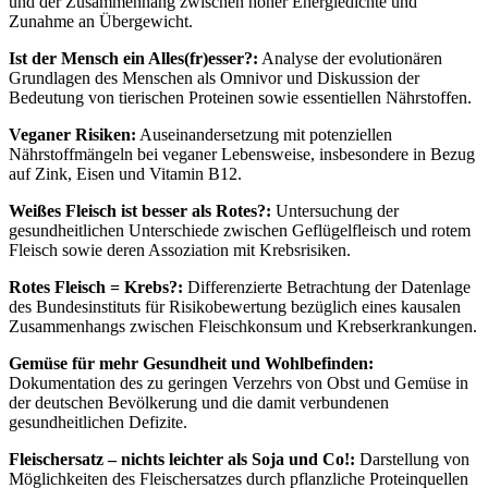
und der Zusammenhang zwischen hoher Energiedichte und
Zunahme an Übergewicht.
Ist der Mensch ein Alles(fr)esser?:
Analyse der evolutionären
Grundlagen des Menschen als Omnivor und Diskussion der
Bedeutung von tierischen Proteinen sowie essentiellen Nährstoffen.
Veganer Risiken:
Auseinandersetzung mit potenziellen
Nährstoffmängeln bei veganer Lebensweise, insbesondere in Bezug
auf Zink, Eisen und Vitamin B12.
Weißes Fleisch ist besser als Rotes?:
Untersuchung der
gesundheitlichen Unterschiede zwischen Geflügelfleisch und rotem
Fleisch sowie deren Assoziation mit Krebsrisiken.
Rotes Fleisch = Krebs?:
Differenzierte Betrachtung der Datenlage
des Bundesinstituts für Risikobewertung bezüglich eines kausalen
Zusammenhangs zwischen Fleischkonsum und Krebserkrankungen.
Gemüse für mehr Gesundheit und Wohlbefinden:
Dokumentation des zu geringen Verzehrs von Obst und Gemüse in
der deutschen Bevölkerung und die damit verbundenen
gesundheitlichen Defizite.
Fleischersatz – nichts leichter als Soja und Co!:
Darstellung von
Möglichkeiten des Fleischersatzes durch pflanzliche Proteinquellen