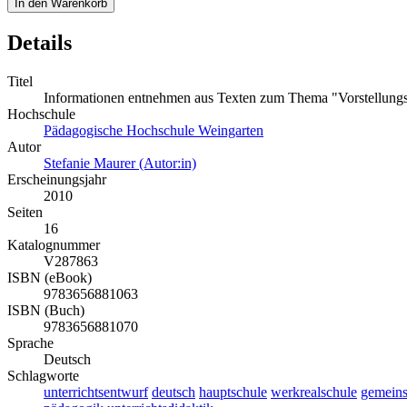
In den Warenkorb
Details
Titel
Informationen entnehmen aus Texten zum Thema "Vorstellungs
Hochschule
Pädagogische Hochschule Weingarten
Autor
Stefanie Maurer (Autor:in)
Erscheinungsjahr
2010
Seiten
16
Katalognummer
V287863
ISBN (eBook)
9783656881063
ISBN (Buch)
9783656881070
Sprache
Deutsch
Schlagworte
unterrichtsentwurf
deutsch
hauptschule
werkrealschule
gemeins