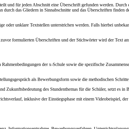
terteilt und für jeden Abschnitt eine Überschrift gefunden werden. Durc
ann durch das Gliedern in Sinnabschnitte und das Überschriften finde
tige oder unklare Textstellen unterstrichen werden. Falls hierbei unbe
r zuvor formulierten Überschriften und der Stichwörter wird der Text 
en Rahmenbedingungen der x-Schule sowie die spezifische Zusammenset
ellungsgespräch als Bewerbungsform sowie die methodischen Schritte d
nd Zukunftsbedeutung des Stundenthemas für die Schüler, setzt es in 
ichtsverlauf, inklusive der Einstiegsphase mit einem Videobeispiel, de
tenz, Informationsentnahme, Bewerbungsverfahren, Unterrichtsplanung