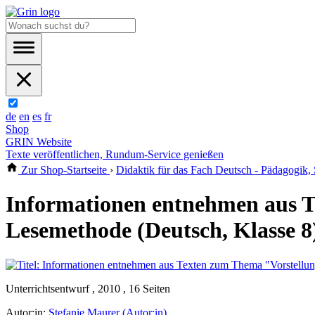
de
en
es
fr
Shop
GRIN Website
Texte veröffentlichen, Rundum-Service genießen
Zur Shop-Startseite
›
Didaktik für das Fach Deutsch - Pädagogik,
Informationen entnehmen aus T
Lesemethode (Deutsch, Klasse 8
Unterrichtsentwurf , 2010 , 16 Seiten
Autor:in:
Stefanie Maurer (Autor:in)