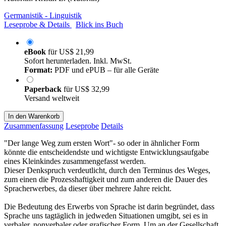
Germanistik - Linguistik
Leseprobe & Details
Blick ins Buch
eBook
für
US$ 21,99
Sofort herunterladen. Inkl. MwSt.
Format:
PDF und ePUB – für alle Geräte
Paperback
für
US$ 32,99
Versand weltweit
In den Warenkorb
Zusammenfassung
Leseprobe
Details
"Der lange Weg zum ersten Wort"- so oder in ähnlicher Form
könnte die entscheidendste und wichtigste Entwicklungsaufgabe
eines Kleinkindes zusammengefasst werden.
Dieser Denkspruch verdeutlicht, durch den Terminus des Weges,
zum einen die Prozesshaftigkeit und zum anderen die Dauer des
Spracherwerbes, da dieser über mehrere Jahre reicht.
Die Bedeutung des Erwerbs von Sprache ist darin begründet, dass
Sprache uns tagtäglich in jedweden Situationen umgibt, sei es in
verbaler, nonverbaler oder grafischer Form. Um an der Gesellschaft