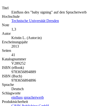
Titel
Einfluss des "baby signing" auf den Spracherwerb
Hochschule
Technische Universität Dresden
Note
1,3
Autor
Kristin L. (Autor:in)
Erscheinungsjahr
2013
Seiten
41
Katalognummer
V289252
ISBN (eBook)
9783656894889
ISBN (Buch)
9783656894896
Sprache
Deutsch
Schlagworte
einfluss
spracherwerb
Produktsicherheit
GRIN Publishing GmbH