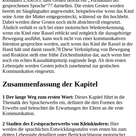
konstatiert LARGO, dass Gesten bereits ein „Vorstadium der
gesprochenen Sprache“77 darstellen. Die ersten Gesten werden
bereits im Säuglingsalter angewendet, beispielsweise wenn das Kind
seine Arme der Mutter entgegenstreckt, während sie ihn hochhebt.
Dabei werden diese Gesten noch nicht absichtsvoll eingesetzt.
Ähnlich verhält es sich bei einer motorischen Wiedererkennung,
wenn ein Kind eine Rassel erblickt und zeitgleich die dazugehörige
Bewegung ausführt, kann noch nicht von einer kommunikativen
Intention gesprochen werden, auch wenn das Kind die Rassel in der
Hand hält und damit rasselt.78 Diese Verknüpfung von Bewegung
und Reaktion stellt eine frühe Zeichenfunktion dar, auch wenn hier
noch ein echtes Kausalitätsprinzip zugrunde liegt. Ab dem ersten
Lebensjahr werden Gesten jedoch zunehmend zur gestischen
Kommunikation eingesetzt.
Zusammenfassung der Kapitel
1 Der lange Weg zum ersten Wort:
Dieses Kapitel führt in die
Thematik des Spracherwerbs ein, definiert die drei Formen des
Erwerbs und beleuchtet die Erwartungen der Eltern an die erste
Kommunikation.
2 Stadien des Erstspracherwerbs von Kleinkindern:
Hier
werden die sprachlichen Entwicklungsstufen vom ersten bis zum
dritten Lebensjahr detailliert unter Berücksichtigung motorischer