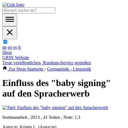
de
en
es
fr
Shop
GRIN Website
Texte veröffentlichen, Rundum-Service genießen
Zur Shop-Startseite
›
Germanistik - Linguistik
Einfluss des "baby signing"
auf den Spracherwerb
Seminararbeit , 2013 , 41 Seiten , Note: 1,3
Autor:in:
Kristin L. (Autor:in)