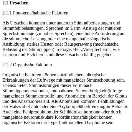
2.1 Ursachen
2.1.1 Ponogene/habituelle Faktoren
Als Ursachen kommen unter anderem Stimmüberlastungen und
Stimmfehlbelastungen, Sprechen im Lärm, Anstieg der mittleren
Sprechstimmlage (zu hohes Sprechen), eine hohe Anforderung an
die stimmliche Leistung oder eine mangelhafte sängerische
Ausbildung; starkes Husten oder Räusperzwang (mechanische
Belastung der Stimmlippen) in Frage. Bei „Vielsprechern“, wie
Lehrern und Erziehern sind diese Ursachen häufig gegeben.
2.1.2 Organische Faktoren
Organische Faktoren können entzündlichen, allergische
Erkrankungen der Luftwege mit mangelnder Simmschonung sein.
Ebenso treten Stimmstörungen dieser Form nach
Stimmlippenoperationen, Intubationen, Schwerhörigkeit (infolge
mangelnder Stimmkontrolle) und Anomalien im Bereich der Glottis
und des Ansatzrohres auf. Als Anomalien kommen Fehlbildungen
der Halswirbelsäule oder eine Aryknorpelüberkreuzung in Betracht.
Auch eine Fehlproduktion der Schilddrüsenhormone oder durch
mangelnde neuromuskuläre Koordinationsfähigkeit können
organische Faktoren der hyperfunktionellen Dysphonie sein.