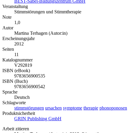
BEST-Sabel-Bildungszentrum GmbH
Veranstaltung
Stimmstörungen und Stimmtherapie
Note
1,0
Autor
Martina Terhagen (Autor:in)
Erscheinungsjahr
2012
Seiten
11
Katalognummer
V292819
ISBN (eBook)
9783656900535
ISBN (Buch)
9783656900542
Sprache
Deutsch
Schlagworte
stimmstörungen
ursachen
symptome
therapie
phonoponosen
Produktsicherheit
GRIN Publishing GmbH
Arbeit zitieren