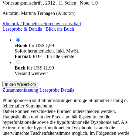
Vorlesungsmitschrift , 2012 , 11 Seiten , Note: 1,0
Autor:in:
Martina Terhagen (Autor:in)
Rhetorik / Phonetik / Sprechwissenschaft
Leseprobe & Details
Blick ins Buch
eBook
für
US$ 1,99
Sofort herunterladen. Inkl. MwSt.
Format:
PDF – für alle Geräte
Buch
für
US$ 11,99
Versand weltweit
In den Warenkorb
Zusammenfassung
Leseprobe
Details
Phonoponosen sind Stimmstörungen infolge Stimmüberlastung o.
fehlerhafter Stimmgebung.
Dabei können verschiedene Formen unterschieden werden.
Hauptsächlich und in der Praxis am häufigsten treten die
hyperfunktionelle sowie die hypofunktionelle Dysphonie auf. Als
Extremform der hyperfunktionellen Dysphonie ist auch die
unerwünschte Taschenfaltenstimme möglich. Im Folgenden werde