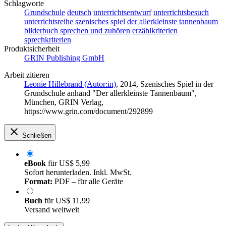
Schlagworte
Grundschule
deutsch
unterrichtsentwurf
unterrichtsbesuch
unterrichtsreihe
szenisches spiel
der allerkleinste tannenbaum
bilderbuch
sprechen und zuhören
erzählkriterien
sprechkriterien
Produktsicherheit
GRIN Publishing GmbH
Arbeit zitieren
Leonie Hillebrand (Autor:in)
, 2014, Szenisches Spiel in der
Grundschule anhand "Der allerkleinste Tannenbaum",
München, GRIN Verlag,
https://www.grin.com/document/292899
Schließen
eBook
für
US$ 5,99
Sofort herunterladen. Inkl. MwSt.
Format:
PDF – für alle Geräte
Buch
für
US$ 11,99
Versand weltweit