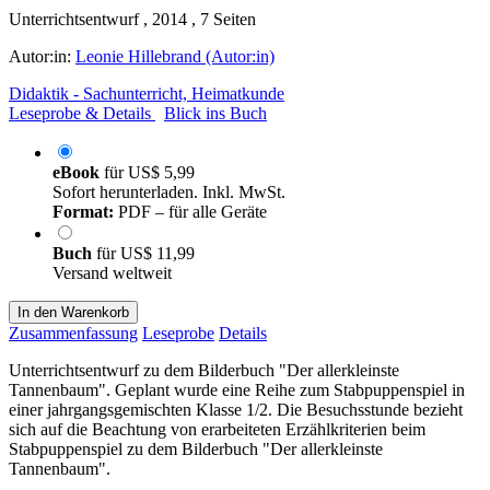
Unterrichtsentwurf , 2014 , 7 Seiten
Autor:in:
Leonie Hillebrand (Autor:in)
Didaktik - Sachunterricht, Heimatkunde
Leseprobe & Details
Blick ins Buch
eBook
für
US$ 5,99
Sofort herunterladen. Inkl. MwSt.
Format:
PDF – für alle Geräte
Buch
für
US$ 11,99
Versand weltweit
In den Warenkorb
Zusammenfassung
Leseprobe
Details
Unterrichtsentwurf zu dem Bilderbuch "Der allerkleinste
Tannenbaum". Geplant wurde eine Reihe zum Stabpuppenspiel in
einer jahrgangsgemischten Klasse 1/2. Die Besuchsstunde bezieht
sich auf die Beachtung von erarbeiteten Erzählkriterien beim
Stabpuppenspiel zu dem Bilderbuch "Der allerkleinste
Tannenbaum".