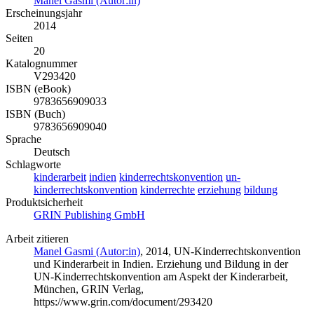
Manel Gasmi (Autor:in)
Erscheinungsjahr
2014
Seiten
20
Katalognummer
V293420
ISBN (eBook)
9783656909033
ISBN (Buch)
9783656909040
Sprache
Deutsch
Schlagworte
kinderarbeit
indien
kinderrechtskonvention
un-
kinderrechtskonvention
kinderrechte
erziehung
bildung
Produktsicherheit
GRIN Publishing GmbH
Arbeit zitieren
Manel Gasmi (Autor:in)
, 2014, UN-Kinderrechtskonvention
und Kinderarbeit in Indien. Erziehung und Bildung in der
UN-Kinderrechtskonvention am Aspekt der Kinderarbeit,
München, GRIN Verlag,
https://www.grin.com/document/293420