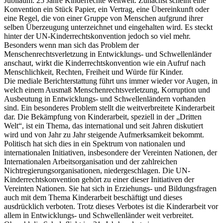
Jubiläum: 25 Jahre Kinderrechte weltweit. Zunächst scheint eine
Konvention ein Stück Papier, ein Vertrag, eine Übereinkunft oder
eine Regel, die von einer Gruppe von Menschen aufgrund ihrer
selben Überzeugung unterzeichnet und eingehalten wird. Es steckt
hinter der UN-Kinderrechtskonvention jedoch so viel mehr.
Besonders wenn man sich das Problem der
Menschenrechtsverletzung in Entwicklungs- und Schwellenländer
anschaut, wirkt die Kinderrechtskonvention wie ein Aufruf nach
Menschlichkeit, Rechten, Freiheit und Würde für Kinder.
Die mediale Berichterstattung führt uns immer wieder vor Augen, in
welch einem Ausmaß Menschenrechtsverletzung, Korruption und
Ausbeutung in Entwicklungs- und Schwellenländern vorhanden
sind. Ein besonderes Problem stellt die weitverbreitete Kinderarbeit
dar. Die Bekämpfung von Kinderarbeit, speziell in der „Dritten
Welt“, ist ein Thema, das international und seit Jahren diskutiert
wird und von Jahr zu Jahr steigende Aufmerksamkeit bekommt.
Politisch hat sich dies in ein Spektrum von nationalen und
internationalen Initiativen, insbesondere der Vereinten Nationen, der
Internationalen Arbeitsorganisation und der zahlreichen
Nichtregierungsorganisationen, niedergeschlagen. Die UN-
Kinderrechtskonvention gehört zu einer dieser Initiativen der
Vereinten Nationen. Sie hat sich in Erziehungs- und Bildungsfragen
auch mit dem Thema Kinderarbeit beschäftigt und dieses
ausdrücklich verboten. Trotz dieses Verbotes ist die Kinderarbeit vor
allem in Entwicklungs- und Schwellenländer weit verbreitet.