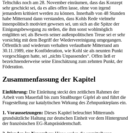
Teltschiks noch am 28. November einräumen, dass das Konzept
sehr geschickt sei, da es alles offen lasse, ohne von irgend
jemandem kritisiert werden zu können. Innerhalb von 48 Stunden
habe Mitterrand dann verstanden, dass Kohls Rede vielmehr
innenpolitisch motiviert gewesen sei, um sich an die Spitze der
Einigungsbewegung zu stellen, die ihm sonst wohlmöglich
entglitten sei; als Beweis seiner außenpolitischen Treue sei er sehr
vorsichtig mit dem Begriff der Wiedervereinigung umgegangen.
Öffentlich und wiederum verhalten verlautbarte Mitterrand am
30.11.1989, eine Konföderation, wie Kohl sie als neunten Punkt
vorgeschlagen hatte, sei „nichts Unpassendes“. Offen ließ er
bezeichnenderweise seine Einschätzung zum zehnten Punkt, der
Föderation.
Zusammenfassung der Kapitel
Einführung:
Die Einleitung steckt den zeitlichen Rahmen der
Arbeit vom Mauerfall bis zum Straßburger Gipfel ab und führt die
Fragestellung zur katalytischen Wirkung des Zehnpunkteplans ein.
1. Voraussetzungen:
Dieses Kapitel beleuchtet Mitterrands
grundsätzliche Haltung zur deutschen Einheit vor dem Hintergrund
der französischen EG-Ratspräsidentschaft.