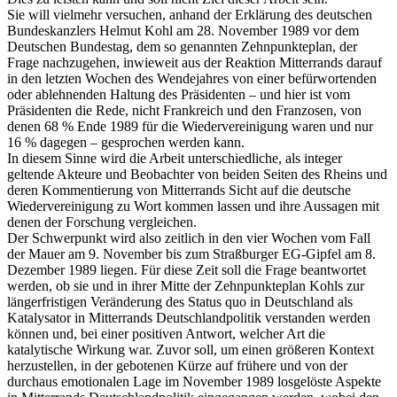
Sie will vielmehr versuchen, anhand der Erklärung des deutschen
Bundeskanzlers Helmut Kohl am 28. November 1989 vor dem
Deutschen Bundestag, dem so genannten Zehnpunkteplan, der
Frage nachzugehen, inwieweit aus der Reaktion Mitterrands darauf
in den letzten Wochen des Wendejahres von einer befürwortenden
oder ablehnenden Haltung des Präsidenten – und hier ist vom
Präsidenten die Rede, nicht Frankreich und den Franzosen, von
denen 68 % Ende 1989 für die Wiedervereinigung waren und nur
16 % dagegen – gesprochen werden kann.
In diesem Sinne wird die Arbeit unterschiedliche, als integer
geltende Akteure und Beobachter von beiden Seiten des Rheins und
deren Kommentierung von Mitterrands Sicht auf die deutsche
Wiedervereinigung zu Wort kommen lassen und ihre Aussagen mit
denen der Forschung vergleichen.
Der Schwerpunkt wird also zeitlich in den vier Wochen vom Fall
der Mauer am 9. November bis zum Straßburger EG-Gipfel am 8.
Dezember 1989 liegen. Für diese Zeit soll die Frage beantwortet
werden, ob sie und in ihrer Mitte der Zehnpunkteplan Kohls zur
längerfristigen Veränderung des Status quo in Deutschland als
Katalysator in Mitterrands Deutschlandpolitik verstanden werden
können und, bei einer positiven Antwort, welcher Art die
katalytische Wirkung war. Zuvor soll, um einen größeren Kontext
herzustellen, in der gebotenen Kürze auf frühere und von der
durchaus emotionalen Lage im November 1989 losgelöste Aspekte