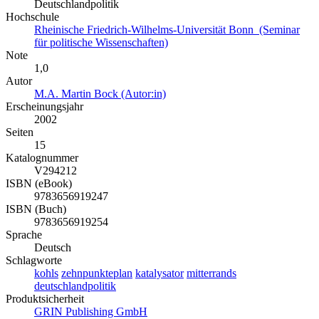
Deutschlandpolitik
Hochschule
Rheinische Friedrich-Wilhelms-Universität Bonn (Seminar
für politische Wissenschaften)
Note
1,0
Autor
M.A. Martin Bock (Autor:in)
Erscheinungsjahr
2002
Seiten
15
Katalognummer
V294212
ISBN (eBook)
9783656919247
ISBN (Buch)
9783656919254
Sprache
Deutsch
Schlagworte
kohls
zehnpunkteplan
katalysator
mitterrands
deutschlandpolitik
Produktsicherheit
GRIN Publishing GmbH