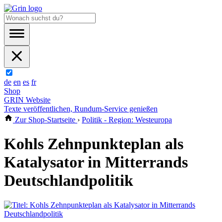
de
en
es
fr
Shop
GRIN Website
Texte veröffentlichen, Rundum-Service genießen
Zur Shop-Startseite
›
Politik - Region: Westeuropa
Kohls Zehnpunkteplan als
Katalysator in Mitterrands
Deutschlandpolitik