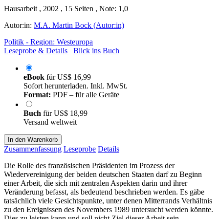
Hausarbeit , 2002 , 15 Seiten , Note: 1,0
Autor:in:
M.A. Martin Bock (Autor:in)
Politik - Region: Westeuropa
Leseprobe & Details
Blick ins Buch
eBook
für
US$ 16,99
Sofort herunterladen. Inkl. MwSt.
Format:
PDF – für alle Geräte
Buch
für
US$ 18,99
Versand weltweit
In den Warenkorb
Zusammenfassung
Leseprobe
Details
Die Rolle des französischen Präsidenten im Prozess der
Wiedervereinigung der beiden deutschen Staaten darf zu Beginn
einer Arbeit, die sich mit zentralen Aspekten darin und ihrer
Veränderung befasst, als bedeutend beschrieben werden. Es gäbe
tatsächlich viele Gesichtspunkte, unter denen Mitterrands Verhältnis
zu den Ereignissen des Novembers 1989 untersucht werden könnte.
Dies zu leisten kann und soll nicht Ziel dieser Arbeit sein.