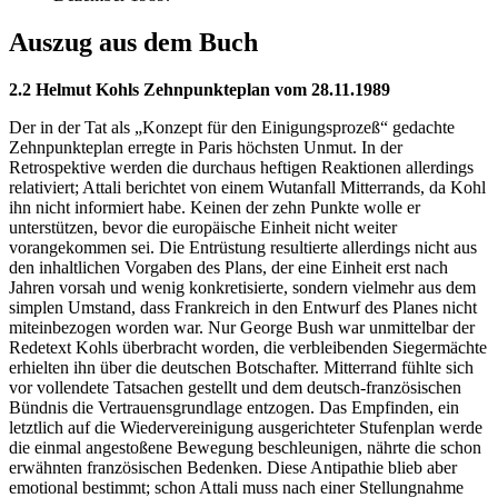
Auszug aus dem Buch
2.2 Helmut Kohls Zehnpunkteplan vom 28.11.1989
Der in der Tat als „Konzept für den Einigungsprozeß“ gedachte
Zehnpunkteplan erregte in Paris höchsten Unmut. In der
Retrospektive werden die durchaus heftigen Reaktionen allerdings
relativiert; Attali berichtet von einem Wutanfall Mitterrands, da Kohl
ihn nicht informiert habe. Keinen der zehn Punkte wolle er
unterstützen, bevor die europäische Einheit nicht weiter
vorangekommen sei. Die Entrüstung resultierte allerdings nicht aus
den inhaltlichen Vorgaben des Plans, der eine Einheit erst nach
Jahren vorsah und wenig konkretisierte, sondern vielmehr aus dem
simplen Umstand, dass Frankreich in den Entwurf des Planes nicht
miteinbezogen worden war. Nur George Bush war unmittelbar der
Redetext Kohls überbracht worden, die verbleibenden Siegermächte
erhielten ihn über die deutschen Botschafter. Mitterrand fühlte sich
vor vollendete Tatsachen gestellt und dem deutsch-französischen
Bündnis die Vertrauensgrundlage entzogen. Das Empfinden, ein
letztlich auf die Wiedervereinigung ausgerichteter Stufenplan werde
die einmal angestoßene Bewegung beschleunigen, nährte die schon
erwähnten französischen Bedenken. Diese Antipathie blieb aber
emotional bestimmt; schon Attali muss nach einer Stellungnahme