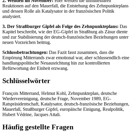
2. Wenden im November:
Hier werden die unmittelbaren
Reaktionen auf den Mauerfall, die Entstehung des Zehnpunkteplans
und dessen Rolle als Katalysator in der französischen Politik
analysiert.
3. Der Straßburger Gipfel als Folge des Zehnpunkteplans:
Das
Kapitel beschreibt, wie der EG-Gipfel in Straßburg als Zäsur diente
und zur Stabilisierung der deutsch-französischen Beziehungen unter
neuen Vorzeichen beitrug.
Schlussbetrachtungen:
Das Fazit fasst zusammen, dass die
Empörung Mitterrands zwar emotional war, aber schlussendlich eine
handlungspolitische Neuausrichtung hin zur kontrollierten
Befürwortung der Einheit erzwang.
Schlüsselwörter
François Mitterrand, Helmut Kohl, Zehnpunkteplan, deutsche
Wiedervereinigung, deutsche Frage, November 1989, EG-
Ratspräsidentschaft, Katalysator, deutsch-französische Beziehungen,
Mauerfall, Straßburger Gipfel, europäische Einigung, Realpolitik,
Hubert Védrine, Jacques Attali.
Häufig gestellte Fragen