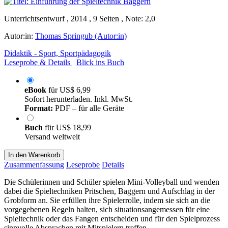
Unterrichtsentwurf , 2014 , 9 Seiten , Note: 2,0
Autor:in:
Thomas Springub (Autor:in)
Didaktik - Sport, Sportpädagogik
Leseprobe & Details
Blick ins Buch
eBook
für
US$ 6,99
Sofort herunterladen. Inkl. MwSt.
Format:
PDF – für alle Geräte
Buch
für
US$ 18,99
Versand weltweit
In den Warenkorb
Zusammenfassung
Leseprobe
Details
Die Schülerinnen und Schüler spielen Mini‐Volleyball und wenden
dabei die Spieltechniken Pritschen, Baggern und Aufschlag in der
Grobform an. Sie erfüllen ihre Spielerrolle, indem sie sich an die
vorgegebenen Regeln halten, sich situationsangemessen für eine
Spieltechnik oder das Fangen entscheiden und für den Spielprozess
sinnvolle Absprachen mit Mitspielern treffen.