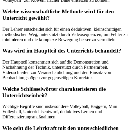
Volleyball" zur Abwehr flacher Bälle einsetzen zu können.
Welche wissenschaftliche Methode wird für den
Unterricht gewählt?
Der Lehrer entscheidet sich für einen deduktiven, kleinschrittigen
methodischen Weg, unterstützt durch Videosequenzen, um Fehler zu
minimieren und die komplexe Bewegung besser zu vermitteln.
Was wird im Hauptteil des Unterrichts behandelt?
Der Hauptteil konzentriert sich auf die Demonstration und
Nachahmung der Technik, unterstützt durch Partnerarbeit,
Videoschleifen zur Veranschaulichung und den Einsatz von
Beobachtungsbögen zur gegenseitigen Korrektur.
Welche Schlüsselwörter charakterisieren die
Unterrichtseinheit?
Wichtige Begriffe sind insbesondere Volleyball, Baggern, Mini-
Volleyball, Unterrichtsentwurf, deduktives Lernen und
Differenzierungsmaßnahmen.
Wie geht die Lehrkraft mit den unterschiedlichen