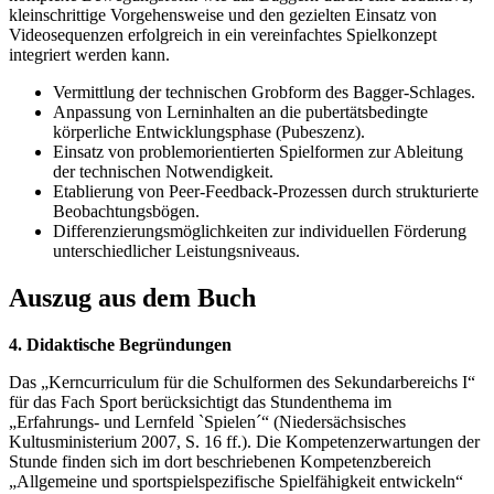
kleinschrittige Vorgehensweise und den gezielten Einsatz von
Videosequenzen erfolgreich in ein vereinfachtes Spielkonzept
integriert werden kann.
Vermittlung der technischen Grobform des Bagger-Schlages.
Anpassung von Lerninhalten an die pubertätsbedingte
körperliche Entwicklungsphase (Pubeszenz).
Einsatz von problemorientierten Spielformen zur Ableitung
der technischen Notwendigkeit.
Etablierung von Peer-Feedback-Prozessen durch strukturierte
Beobachtungsbögen.
Differenzierungsmöglichkeiten zur individuellen Förderung
unterschiedlicher Leistungsniveaus.
Auszug aus dem Buch
4. Didaktische Begründungen
Das „Kerncurriculum für die Schulformen des Sekundarbereichs I“
für das Fach Sport berücksichtigt das Stundenthema im
„Erfahrungs- und Lernfeld `Spielen´“ (Niedersächsisches
Kultusministerium 2007, S. 16 ff.). Die Kompetenzerwartungen der
Stunde finden sich im dort beschriebenen Kompetenzbereich
„Allgemeine und sportspielspezifische Spielfähigkeit entwickeln“