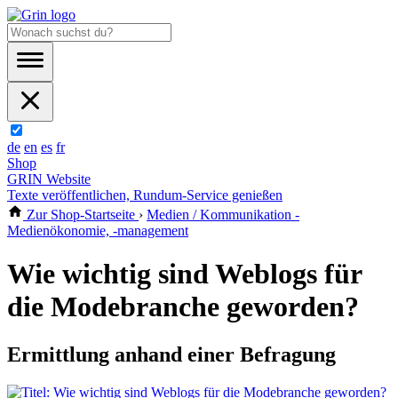
de
en
es
fr
Shop
GRIN Website
Texte veröffentlichen, Rundum-Service genießen
Zur Shop-Startseite
›
Medien / Kommunikation -
Medienökonomie, -management
Wie wichtig sind Weblogs für
die Modebranche geworden?
Ermittlung anhand einer Befragung