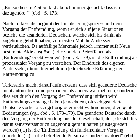
„Bis zu diesem Zeitpunkt ,habe ich immer gedacht, dass ich
dazugehöre.‘“ (ebd., S. 173)
Nach Terkessidis beginnt der Initialisierungsprozess mit dem
Vorgang der Entfremdung, womit er sich auf jene Situationen
bezieht, die geanderten Deutschen, welche sich bis dahin als
zugehörig gefühlt haben, zum ersten Mal ihr Anderssein
verdeutlichen. Da auffällige Merkmale jedoch „immer aufs Neue
bestimmte Akte aus(lösen), die von den Betroffenen als
,Entfremdung‘ erlebt werden“ (ebd., S. 179), ist die Entfremdung als
prozessualer Vorgang zu verstehen. Der Eindruck des eigenen
Anderssein, nimmt hierbei durch jede einzelne Erfahrung der
Entfremdung zu.
Terkessidis macht darauf aufmerksam, dass sich geanderte Deutsche
nicht automatisch und permanent als anders wahrnehmen, sondern
dies erst durch den Vorgang der Entfremdung initiiert wird.
Entfremdungsvorgänge haben je nachdem, ob sich geanderte
Deutsche vorher als zugehörig oder nicht wahrnehmen, divergente
Bedeutungen (vgl. ebd., S. 173-179). Da geanderte Deutsche durch
den Vorgang der Entfremdung aus der Gesellschaft, der „sie sich bis
dahin selbstverständlich zugehörig gefühlt hatten (ausgegliedert
werden) (...) ist die 'Entfremdung' ein fundamentaler Vorgang“
(durch den) „(...) die betreffende Person als 'anders' markiert“ (ebd.,